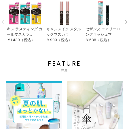
キス ラスティング カ
キャンメイク メタル
セザンヌ エアリーロ
デ
ールマスカラ...
ックマスカラ ...
ングラッシュマ...
ウ
￥
1,430
（税込）
￥
990
（税込）
￥
638
（税込）
￥
FEATURE
特集