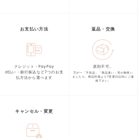
お支払い方法
返品・交換
クレジット・PayPay
原則不可。
d払い・銀行振込など7つの
お支
万が一「不良品」「商品違い」等が
御座い
払方法から選べます
ましたら、商品到着より
7営業日以内にご連
絡下さい。
キャンセル・変更