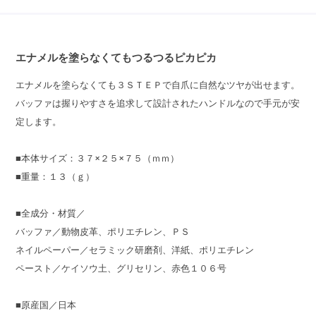
エナメルを塗らなくてもつるつるピカピカ
エナメルを塗らなくても３ＳＴＥＰで自爪に自然なツヤが出せます。
バッファは握りやすさを追求して設計されたハンドルなので手元が安
定します。
■本体サイズ：３７×２５×７５（ｍｍ）
■重量：１３（ｇ）
■全成分・材質／
バッファ／動物皮革、ポリエチレン、ＰＳ
ネイルペーパー／セラミック研磨剤、洋紙、ポリエチレン
ペースト／ケイソウ土、グリセリン、赤色１０６号
■原産国／日本