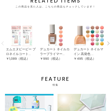
RELATED ITEMS
この商品を見た人は、こちらの商品もチェックしています！
エムエヌビービー プ
デュカート ネイルカ
デュカート ネイルマ
レ
ロネイルコート...
ラープライマー...
イン 高発色 ...
メ
￥
1,089
（税込）
￥
990
（税込）
￥
495
（税込）
￥
FEATURE
特集