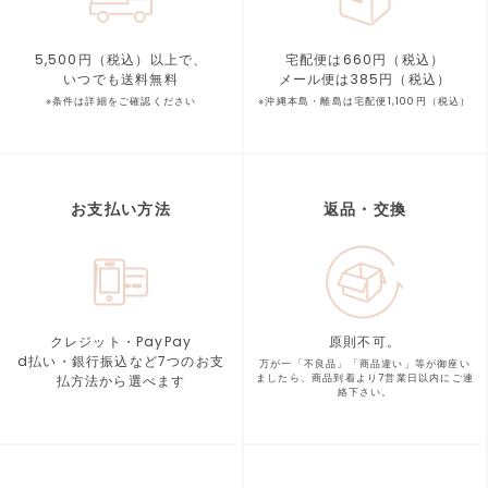
5,500円（税込）以上で、
宅配便は660円（税込）
いつでも送料無料
メール便は385円（税込）
※条件は詳細をご確認ください
※沖縄本島・離島は宅配便1,100円（税込）
お支払い方法
返品・交換
クレジット・PayPay
原則不可。
d払い・銀行振込など7つの
お支
万が一「不良品」「商品違い」等が
御座い
払方法から選べます
ましたら、商品到着より
7営業日以内にご連
絡下さい。