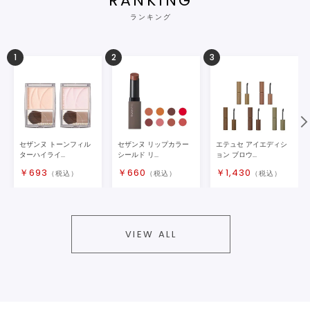
RANKING
ランキング
1
2
3
セザンヌ トーンフィル
セザンヌ リップカラー
エテュセ アイエディシ
ターハイライ...
シールド リ...
ョン ブロウ...
￥
693
￥
660
￥
1,430
（税込）
（税込）
（税込）
VIEW ALL