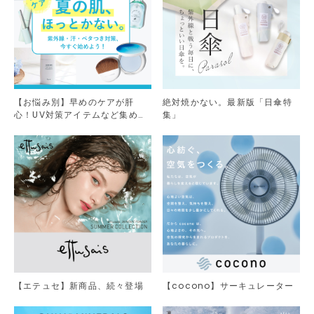
【お悩み別】早めのケアが肝
絶対焼かない。最新版「日傘特
心！UV対策アイテムなど集めま
集」
した。
【エテュセ】新商品、続々登場
【cocono】サーキュレーター