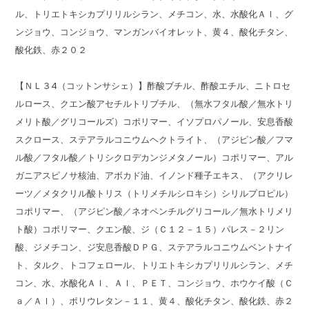
ル、トリエトキシカプリリルシラン、メチコン、水、水酸化Ａｌ、グ
ンジョウ、コンジョウ、マンガンバイオレット、黄４、酸化チタン、
酸化鉄、赤２０２
【ＮＬ３4（コットンサシェ）】酢酸ブチル、酢酸エチル、ニトロセ
ルロース、クエン酸アセチルトリブチル、（無水フタル酸／無水トリ
メリト酸／グリコールズ）コポリマー、イソプロパノール、安息香酸
スクロース、ステアラルコニウムヘクトライト、（アジピン酸／フマ
ル酸／フタル酸／トリシクロデカンジメタノール）コポリマー、アル
ガニアスピノサ核油、アボカド油、イノンド種子エキス、（アクリレ
ーツ／メタクリル酸トリス（トリメチルシロキシ）シリルプロピル）
コポリマー、（アジピン酸／ネオペンチルグリコール／無水トリメリ
ト酸）コポリマー、クエン酸、ジ（Ｃ１２－１５）パレス－２リン
酸、ジメチコン、ジ安息香酸ＤＰＧ、ステアラルコニウムベントナイ
ト、タルク、トコフェロール、トリエトキシカプリリルシラン、メチ
コン、水、水酸化Ａｌ、Ａｌ、ＰＥＴ、コンジョウ、ホウケイ酸（Ｃ
ａ／Ａｌ）、ポリウレタン－１１、黄４、酸化チタン、酸化鉄、赤２