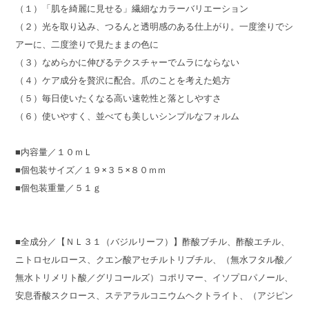
（１）「肌を綺麗に見せる」繊細なカラーバリエーション
（２）光を取り込み、つるんと透明感のある仕上がり。一度塗りでシ
アーに、二度塗りで見たままの色に
（３）なめらかに伸びるテクスチャーでムラにならない
（４）ケア成分を贅沢に配合。爪のことを考えた処方
（５）毎日使いたくなる高い速乾性と落としやすさ
（６）使いやすく、並べても美しいシンプルなフォルム
■内容量／１０ｍＬ
■個包装サイズ／１９×３５×８０ｍｍ
■個包装重量／５１ｇ
■全成分／【ＮＬ３１（バジルリーフ）】酢酸ブチル、酢酸エチル、
ニトロセルロース、クエン酸アセチルトリブチル、（無水フタル酸／
無水トリメリト酸／グリコールズ）コポリマー、イソプロパノール、
安息香酸スクロース、ステアラルコニウムヘクトライト、（アジピン