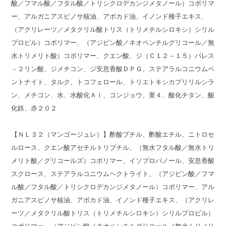
酸／フマル酸／フタル酸／トリシクロデカンジメタノール）コポリマ
ー、アルガニアスピノサ核油、アボカド油、イノンド種子エキス、
（アクリレーツ／メタクリル酸トリス（トリメチルシロキシ）シリル
プロピル）コポリマー、（アジピン酸／ネオペンチルグリコール／無
水トリメリト酸）コポリマー、クエン酸、ジ（Ｃ１２－１５）パレス
－２リン酸、ジメチコン、ジ安息香酸ＤＰＧ、ステアラルコニウムベ
ントナイト、タルク、トコフェロール、トリエトキシカプリリルシラ
ン、メチコン、水、水酸化Ａｌ、コンジョウ、黄４、酸化チタン、酸
化鉄、赤２０２
【ＮＬ３２（マンゴージュレ）】酢酸ブチル、酢酸エチル、ニトロセ
ルロース、クエン酸アセチルトリブチル、（無水フタル酸／無水トリ
メリト酸／グリコールズ）コポリマー、イソプロパノール、安息香酸
スクロース、ステアラルコニウムヘクトライト、（アジピン酸／フマ
ル酸／フタル酸／トリシクロデカンジメタノール）コポリマー、アル
ガニアスピノサ核油、アボカド油、イノンド種子エキス、（アクリレ
ーツ／メタクリル酸トリス（トリメチルシロキシ）シリルプロピル）