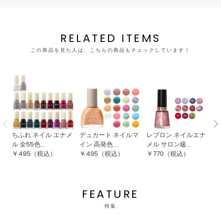
RELATED ITEMS
この商品を見た人は、こちらの商品もチェックしています！
ちふれ ネイル エナメ
デュカート ネイルマ
レブロン ネイルエナ
ス
ル 全55色...
イン 高発色 ...
メル サロン級...
ッ
￥
495
（税込）
￥
495
（税込）
￥
770
（税込）
￥
FEATURE
特集