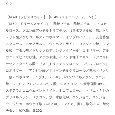
０２
【NL48（ラピススカイ）】【NL49（ストロベリームーン）】
【NL50（ドリームスケイプ）】酢酸ブチル、酢酸エチル、ニトロセ
ルロース、クエン酸アセチルトリブチル、（無水フタル酸／無水トリ
メリト酸／グリコールズ）コポリマー、イソプロパノール、安息香酸
スクロース、ステアラルコニウムヘクトライト、（アジピン酸／フマ
ル酸／フタル酸／トリシクロデカンジメタノール）コポリマー、アル
ガニアスピノサ核油、アボカド油、イノンド種子エキス、（アクリレ
ーツ／メタクリル酸トリス（トリメチルシロキシ）シリルプロピル）
コポリマー、（アジピン酸／ネオペンチルグリコール／無水トリメリ
ト酸）コポリマー、t-ブチルメトキシジベンゾイルメタン、クエン
酸、ジ（C12-15）パレス-2リン酸、ジメチコン、ジ安息香酸DPG、
ステアラルコニウムベントナイト、トコフェロール、トリエトキシカ
プリリルシラン、メチコン、水、水酸化Al、グンジョウ、コンジョ
ウ、シリカ、ホウケイ酸（Ca／Al）、マイカ、黄4、酸化スズ、酸化
チタン、酸化鉄、赤202