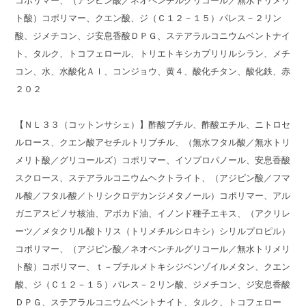
コポリマー、（アジピン酸／ネオペンチルグリコール／無水トリメリ
ト酸）コポリマー、クエン酸、ジ（Ｃ１２－１５）パレス－２リン
酸、ジメチコン、ジ安息香酸ＤＰＧ、ステアラルコニウムベントナイ
ト、タルク、トコフェロール、トリエトキシカプリリルシラン、メチ
コン、水、水酸化Ａｌ、コンジョウ、黄４、酸化チタン、酸化鉄、赤
２０２
【ＮＬ３３（コットンサシェ）】酢酸ブチル、酢酸エチル、ニトロセ
ルロース、クエン酸アセチルトリブチル、（無水フタル酸／無水トリ
メリト酸／グリコールズ）コポリマー、イソプロパノール、安息香酸
スクロース、ステアラルコニウムヘクトライト、（アジピン酸／フマ
ル酸／フタル酸／トリシクロデカンジメタノール）コポリマー、アル
ガニアスピノサ核油、アボカド油、イノンド種子エキス、（アクリレ
ーツ／メタクリル酸トリス（トリメチルシロキシ）シリルプロピル）
コポリマー、（アジピン酸／ネオペンチルグリコール／無水トリメリ
ト酸）コポリマー、ｔ－ブチルメトキシジベンゾイルメタン、クエン
酸、ジ（Ｃ１２－１５）パレス－２リン酸、ジメチコン、ジ安息香酸
ＤＰＧ、ステアラルコニウムベントナイト、タルク、トコフェロー