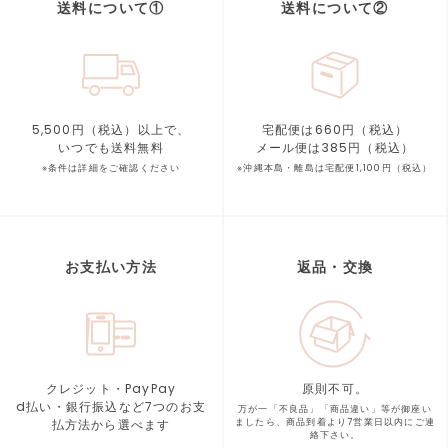
送料について①
送料について②
5,500円（税込）以上で、
宅配便は660円（税込）
いつでも送料無料
メール便は385円（税込）
※条件は詳細をご確認ください
※沖縄本島・離島は宅配便1,100円（税込）
お支払い方法
返品・交換
クレジット・PayPay
原則不可。
d払い・銀行振込など7つの
お支
万が一「不良品」「商品違い」等が
御座い
払方法から選べます
ましたら、商品到着より
7営業日以内にご連
絡下さい。