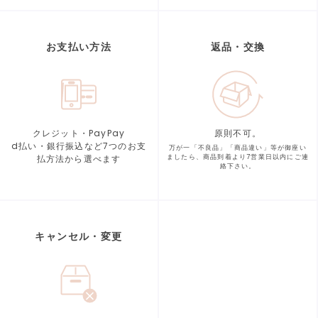
お支払い方法
返品・交換
クレジット・PayPay
原則不可。
d払い・銀行振込など7つの
お支
万が一「不良品」「商品違い」等が
御座い
払方法から選べます
ましたら、商品到着より
7営業日以内にご連
絡下さい。
キャンセル・変更