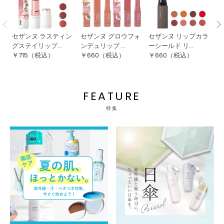
セザンヌ ラスティン
セザンヌ グロウフォ
セザンヌ リップカラ
キ
グステイリップ...
ンデュリップ ...
ーシールド リ...
る
￥
715
（税込）
￥
660
（税込）
￥
660
（税込）
￥
FEATURE
特集