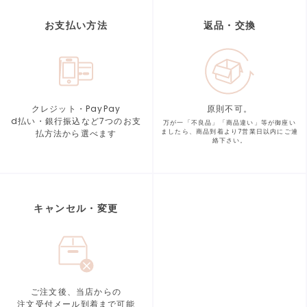
お支払い方法
返品・交換
クレジット・PayPay
原則不可。
d払い・銀行振込など7つの
お支
万が一「不良品」「商品違い」等が
御座い
払方法から選べます
ましたら、商品到着より
7営業日以内にご連
絡下さい。
キャンセル・変更
ご注文後、当店からの
注文受付メール到着まで可能