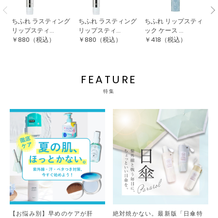
ちふれ ラスティング
ちふれ ラスティング
ちふれ リップスティ
ち
リップスティ...
リップスティ...
ック ケース ...
ッ
￥
880
（税込）
￥
880
（税込）
￥
418
（税込）
￥
FEATURE
特集
【お悩み別】早めのケアが肝
絶対焼かない。最新版「日傘特