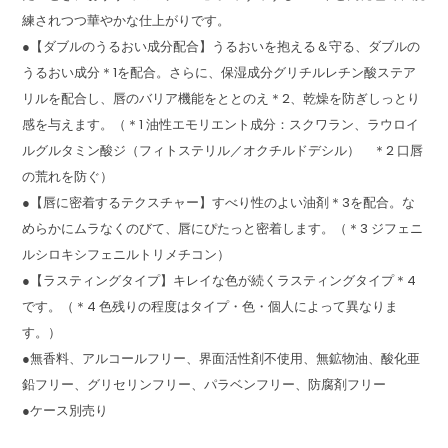
練されつつ華やかな仕上がりです。
●【ダブルのうるおい成分配合】うるおいを抱える＆守る、ダブルの
うるおい成分＊1を配合。さらに、保湿成分グリチルレチン酸ステア
リルを配合し、唇のバリア機能をととのえ＊2、乾燥を防ぎしっとり
感を与えます。（＊1 油性エモリエント成分：スクワラン、ラウロイ
ルグルタミン酸ジ（フィトステリル／オクチルドデシル） ＊2 口唇
の荒れを防ぐ）
●【唇に密着するテクスチャー】すべり性のよい油剤＊3を配合。な
めらかにムラなくのびて、唇にぴたっと密着します。（＊3 ジフェニ
ルシロキシフェニルトリメチコン）
●【ラスティングタイプ】キレイな色が続くラスティングタイプ＊4
です。（＊4 色残りの程度はタイプ・色・個人によって異なりま
す。）
●無香料、アルコールフリー、界面活性剤不使用、無鉱物油、酸化亜
鉛フリー、グリセリンフリー、パラベンフリー、防腐剤フリー
●ケース別売り