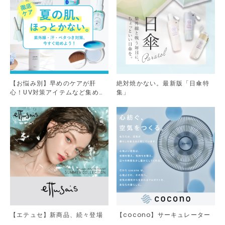
【お悩み別】早めのケアが肝
絶対焼かない。最新版「日傘特
心！UV対策アイテムなど集めま
集」
した。
【エテュセ】新商品、続々登場
【cocono】サーキュレーター