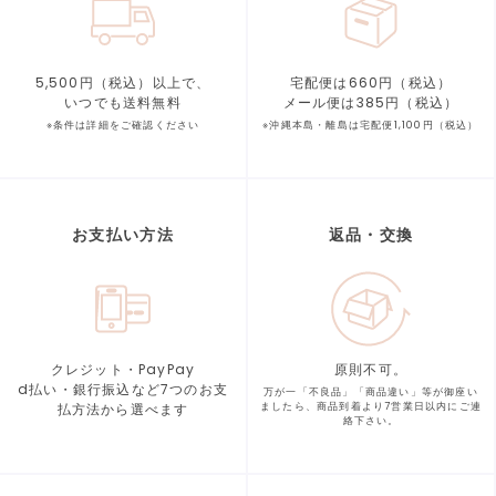
5,500円（税込）以上で、
宅配便は660円（税込）
いつでも送料無料
メール便は385円（税込）
※条件は詳細をご確認ください
※沖縄本島・離島は宅配便1,100円（税込）
お支払い方法
返品・交換
クレジット・PayPay
原則不可。
d払い・銀行振込など7つの
お支
万が一「不良品」「商品違い」等が
御座い
払方法から選べます
ましたら、商品到着より
7営業日以内にご連
絡下さい。