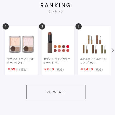
RANKING
ランキング
1
2
3
セザンヌ トーンフィル
セザンヌ リップカラー
エテュセ アイエディシ
ターハイライ...
シールド リ...
ョン ブロウ...
￥
693
￥
660
￥
1,430
（税込）
（税込）
（税込）
VIEW ALL