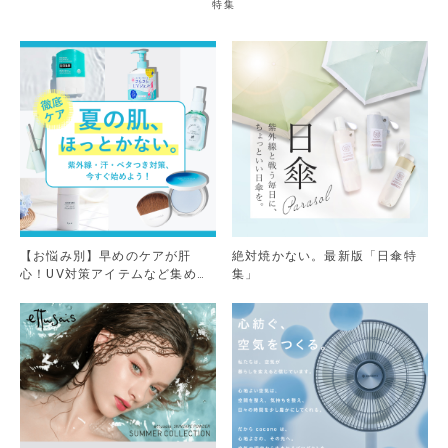
特集
【お悩み別】早めのケアが肝
絶対焼かない。最新版「日傘特
心！UV対策アイテムなど集めま
集」
した。