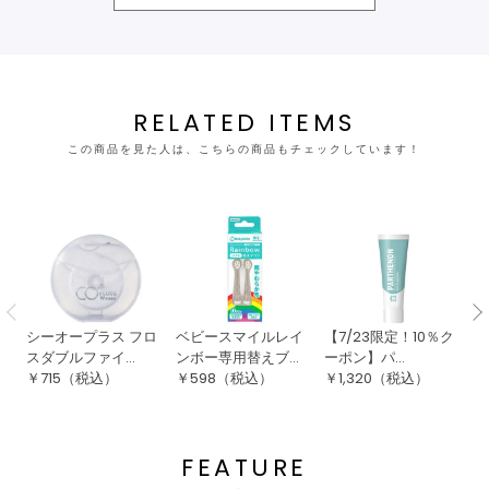
RELATED ITEMS
この商品を見た人は、こちらの商品もチェックしています！
シーオープラス フロ
ベビースマイルレイ
【7/23限定！10％ク
ア
スダブルファイ...
ンボー専用替えブ...
ーポン】パ...
ン
￥
715
（税込）
￥
598
（税込）
￥
1,320
（税込）
￥
FEATURE