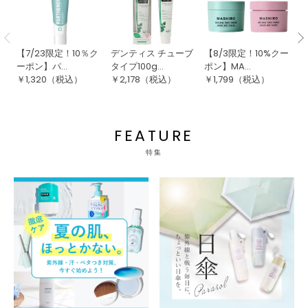
【7/23限定！10％ク
デンティス チューブ
【8/3限定！10%クー
ア
ーポン】パ...
タイプ100g...
ポン】MA...
ン
￥
1,320
（税込）
￥
2,178
（税込）
￥
1,799
（税込）
￥
FEATURE
特集