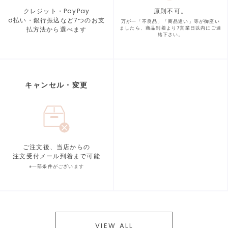
クレジット・PayPay
原則不可。
d払い・銀行振込など7つの
お支
万が一「不良品」「商品違い」等が
御座い
払方法から選べます
ましたら、商品到着より
7営業日以内にご連
絡下さい。
キャンセル・変更
ご注文後、当店からの
注文受付メール到着まで可能
※一部条件がございます
VIEW ALL