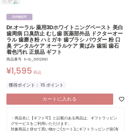
日付指定可
Dr.オーラル 薬用3Dホワイトニングペースト 美白
歯周病 口臭防止 むし歯 医薬部外品 ドクターオー
ラル 歯磨き粉 ハミガキ 歯ブラシ パウダー 粉 口
臭 デンタルケア オーラルケア 黄ばみ 歯垢 歯石
着色汚れ 正規品 ギフト
商品番号
h-b_0012661
¥
1,595
税込
獲得ポイント：
15
ポイント
カートに入れる
・商品名に【ギフト可】と記載のある商品は、ギフトラッピン
グサービスをご利用いただけます。
対象商品と併せて買い物かご(カート)にギフトラッピング袋(有