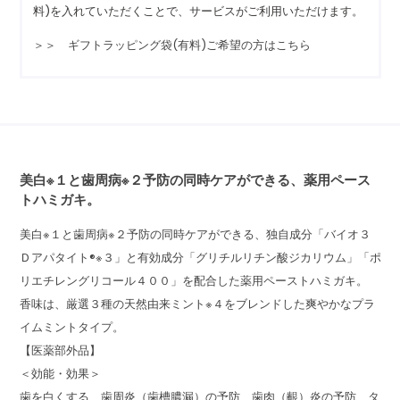
料)を入れていただくことで、サービスがご利用いただけます。
＞＞ ギフトラッピング袋(有料)ご希望の方はこちら
美白※１と歯周病※２予防の同時ケアができる、薬用ペース
トハミガキ。
美白※１と歯周病※２予防の同時ケアができる、独自成分「バイオ３
Ｄアパタイト®※３」と有効成分「グリチルリチン酸ジカリウム」「ポ
リエチレングリコール４００」を配合した薬用ペーストハミガキ。
香味は、厳選３種の天然由来ミント※４をブレンドした爽やかなプラ
イムミントタイプ。
【医薬部外品】
＜効能・効果＞
歯を白くする、歯周炎（歯槽膿漏）の予防、歯肉（齦）炎の予防、タ