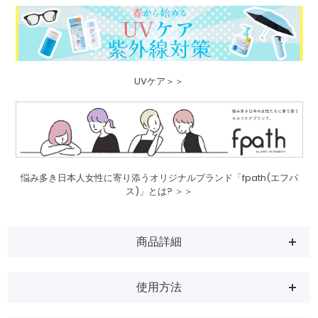
UVケア＞＞
悩み多き日本人女性に寄り添うオリジナルブランド「fpath(エフパ
ス)」とは? ＞＞
商品詳細
使用方法