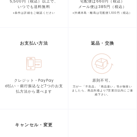
5,500円（税込）以上で、
宅配便は660円（税込）
いつでも送料無料
メール便は385円（税込）
※条件は詳細をご確認ください
※沖縄本島・離島は宅配便1,100円（税込）
お支払い方法
返品・交換
クレジット・PayPay
原則不可。
d払い・銀行振込など7つの
お支
万が一「不良品」「商品違い」等が
御座い
払方法から選べます
ましたら、商品到着より
7営業日以内にご連
絡下さい。
キャンセル・変更