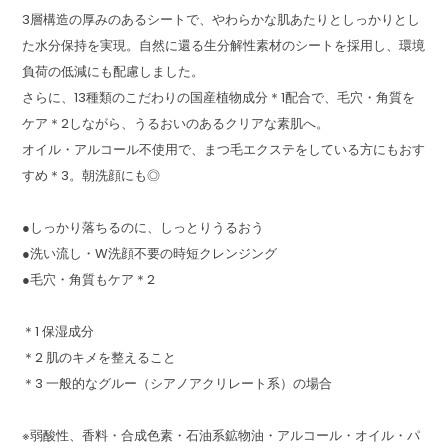
3層構造の厚みのあるシートで、やわらかな肌あたりとしっかりとし
た水分保持を実現。自然に還る生分解性素材のシートを採用し、環境
負荷の低減にも配慮しました。
さらに、13種類のこだわりの国産植物成分＊1配合で、毛穴・角質を
ケア＊2しながら、うるおいのあるクリアな素肌へ。
オイル・アルコール不使用で、まつ毛エクステをしている方にもおす
すめ＊3。朝洗顔にも◎
●しっかり落ちるのに、しっとりうるおう
●洗い流し・W洗顔不要の時短クレンジング
●毛穴・角質もケア＊2
＊1 保湿成分
＊2 肌のキメを整えること
＊3 一般的なグルー（シアノアクリレート系）の場合
※弱酸性、香料・合成色素・石油系鉱物油・アルコール・オイル・パ