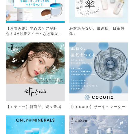
【お悩み別】早めのケアが肝
絶対焼かない。最新版「日傘特
心！UV対策アイテムなど集めま
集」
した。
【エテュセ】新商品、続々登場
【cocono】サーキュレーター