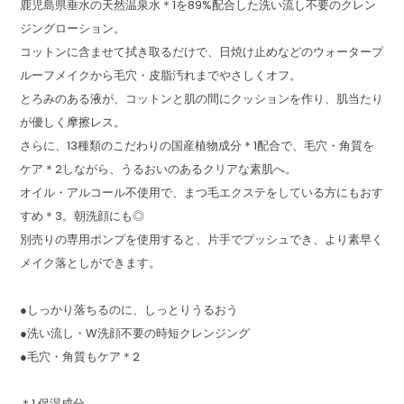
鹿児島県垂水の天然温泉水＊1を89%配合した洗い流し不要のクレン
ジングローション。
コットンに含ませて拭き取るだけで、日焼け止めなどのウォータープ
ルーフメイクから毛穴・皮脂汚れまでやさしくオフ。
とろみのある液が、コットンと肌の間にクッションを作り、肌当たり
が優しく摩擦レス。
さらに、13種類のこだわりの国産植物成分＊1配合で、毛穴・角質を
ケア＊2しながら、うるおいのあるクリアな素肌へ。
オイル・アルコール不使用で、まつ毛エクステをしている方にもおす
すめ＊3。朝洗顔にも◎
別売りの専用ポンプを使用すると、片手でプッシュでき、より素早く
メイク落としができます。
●しっかり落ちるのに、しっとりうるおう
●洗い流し・W洗顔不要の時短クレンジング
●毛穴・角質もケア＊2
＊1 保湿成分