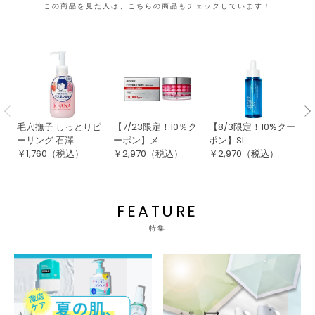
この商品を見た人は、こちらの商品もチェックしています！
毛穴撫子 しっとりピ
【7/23限定！10％ク
【8/3限定！10%クー
ダ
ーリング 石澤...
ーポン】メ...
ポン】SI...
セ
￥
1,760
（税込）
￥
2,970
（税込）
￥
2,970
（税込）
￥
FEATURE
特集