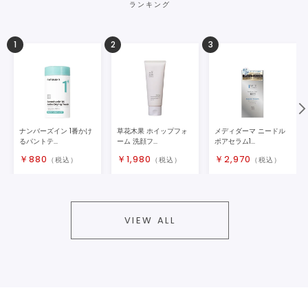
ランキング
1
2
3
ナンバーズイン 1番かけ
草花木果 ホイップフォ
メディダーマ ニードル
るパントテ...
ーム 洗顔フ...
ポアセラム1...
￥
880
￥
1,980
￥
2,970
（税込）
（税込）
（税込）
VIEW ALL