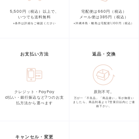
5,500円（税込）以上で、
宅配便は660円（税込）
いつでも送料無料
メール便は385円（税込）
※条件は詳細をご確認ください
※沖縄本島・離島は宅配便1,100円（税込）
お支払い方法
返品・交換
クレジット・PayPay
原則不可。
d払い・銀行振込など7つの
お支
万が一「不良品」「商品違い」等が
御座い
払方法から選べます
ましたら、商品到着より
7営業日以内にご連
絡下さい。
キャンセル・変更