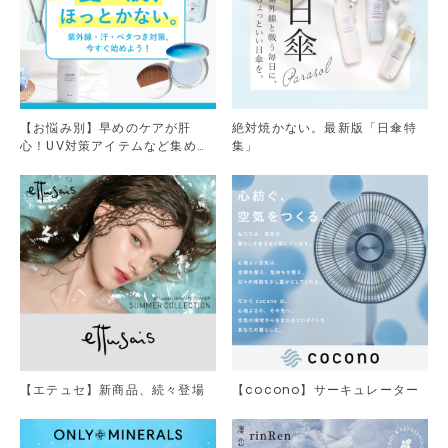
【お悩み別】早めのケアが肝
絶対焼かない。最新版「日傘特
心！UV対策アイテムなど集めま
集」
した。
【エテュセ】新商品、続々登場
【cocono】サーキュレーター