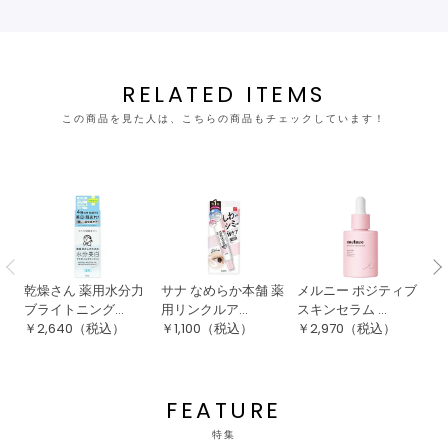
RELATED ITEMS
この商品を見た人は、こちらの商品もチェックしています！
乾燥さん 薬用水分力
サナ なめらか本舗 薬
メルニー ポジティブ
ダ
ブライトニング...
用リンクルア...
スキンセラム ...
セ
￥
2,640
（税込）
￥
1,100
（税込）
￥
2,970
（税込）
￥
FEATURE
特集