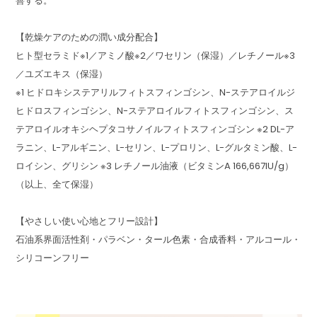
善する。
【乾燥ケアのための潤い成分配合】
ヒト型セラミド※1／アミノ酸※2／ワセリン（保湿）／レチノール※3
／ユズエキス（保湿）
※1 ヒドロキシステアリルフィトスフィンゴシン、N-ステアロイルジ
ヒドロスフィンゴシン、N-ステアロイルフィトスフィンゴシン、ス
テアロイルオキシヘプタコサノイルフィトスフィンゴシン ※2 DL-ア
ラニン、L-アルギニン、L-セリン、L-プロリン、L-グルタミン酸、L-
ロイシン、グリシン ※3 レチノール油液（ビタミンA 166,667IU/g）
（以上、全て保湿）
【やさしい使い心地とフリー設計】
石油系界面活性剤・パラベン・タール色素・合成香料・アルコール・
シリコーンフリー