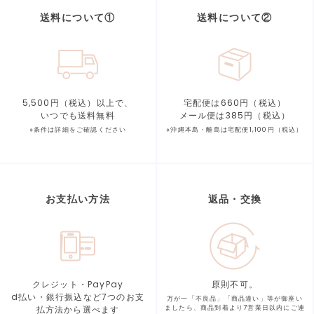
送料について①
送料について②
5,500円（税込）以上で、
宅配便は660円（税込）
いつでも送料無料
メール便は385円（税込）
※条件は詳細をご確認ください
※沖縄本島・離島は宅配便1,100円（税込）
お支払い方法
返品・交換
クレジット・PayPay
原則不可。
d払い・銀行振込など7つの
お支
万が一「不良品」「商品違い」等が
御座い
払方法から選べます
ましたら、商品到着より
7営業日以内にご連