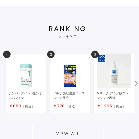
RANKING
ランキング
1
2
3
ナンバーズイン 1番かけ
ツルリ 角栓溶解ノーズ
Mマーク アミノ酸クレ
るパントテ...
パック 毛穴...
ンジング乳液...
￥
880
￥
770
￥
1,265
（税込）
（税込）
（税込）
VIEW ALL