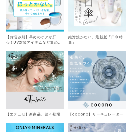
【お悩み別】早めのケアが肝
絶対焼かない。最新版「日傘特
心！UV対策アイテムなど集めま
集」
した。
【エテュセ】新商品、続々登場
【cocono】サーキュレーター