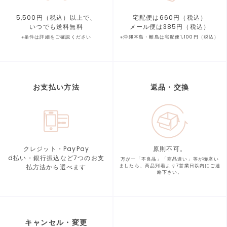
5,500円（税込）以上で、
宅配便は660円（税込）
いつでも送料無料
メール便は385円（税込）
※条件は詳細をご確認ください
※沖縄本島・離島は宅配便1,100円（税込）
お支払い方法
返品・交換
クレジット・PayPay
原則不可。
d払い・銀行振込など7つの
お支
万が一「不良品」「商品違い」等が
御座い
払方法から選べます
ましたら、商品到着より
7営業日以内にご連
絡下さい。
キャンセル・変更