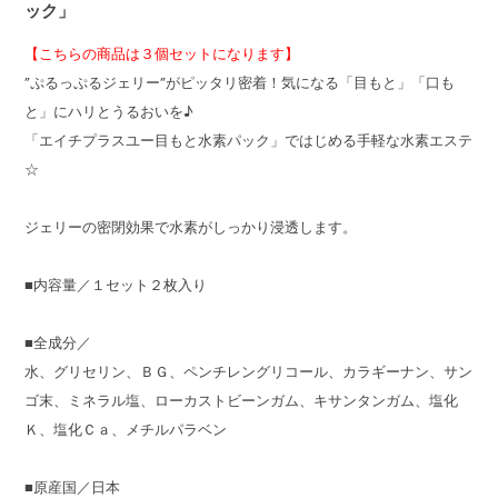
ック」
【こちらの商品は３個セットになります】
”ぷるっぷるジェリー”がピッタリ密着！気になる「目もと」「口も
と」にハリとうるおいを♪
「エイチプラスユー目もと水素パック」ではじめる手軽な水素エステ
☆
ジェリーの密閉効果で水素がしっかり浸透します。
■内容量／１セット２枚入り
■全成分／
水、グリセリン、ＢＧ、ペンチレングリコール、カラギーナン、サン
ゴ末、ミネラル塩、ローカストビーンガム、キサンタンガム、塩化
Ｋ、塩化Ｃａ、メチルパラベン
■原産国／日本