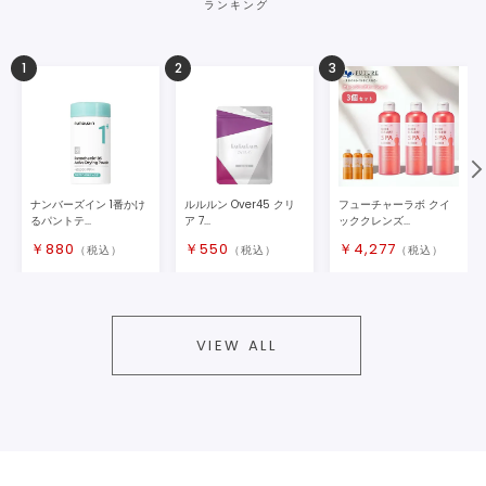
ランキング
1
2
3
ナンバーズイン 1番かけ
ルルルン Over45 クリ
フューチャーラボ クイ
るパントテ...
ア 7...
ッククレンズ...
￥
880
￥
550
￥
4,277
（税込）
（税込）
（税込）
VIEW ALL