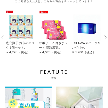
この商品を見た人は、こちらの商品もチェックしています！
毛穴撫子 お米のマス
サボリーノ 目ざまシ
SISI AWAスパークリ
【
ク 6個セット...
ート 完熟果実...
ングパッ...
ー
￥
4,290
（税込）
￥
4,620
（税込）
￥
3,960
（税込）
￥
FEATURE
特集