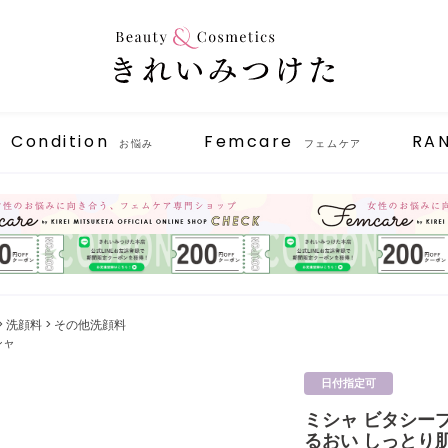
Condition
Femcare
RA
お悩み
フェムケア
洗顔料
その他洗顔料
シャ
日付指定可
ミシャ ビタシープ
るおい しっとり肌 