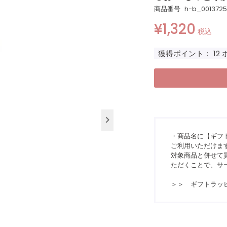
商品番号
h-b_0013725
¥
1,320
税込
獲得ポイント：
12
・商品名に【ギフ
ご利用いただけま
対象商品と併せて買
ただくことで、サ
＞＞ ギフトラッ