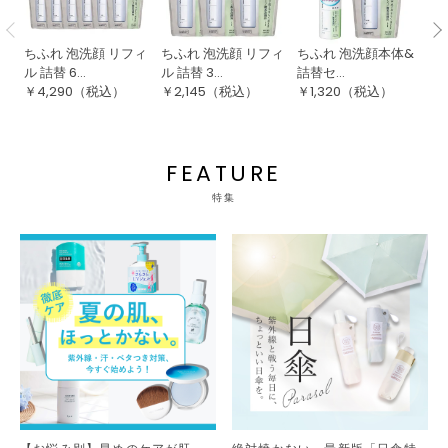
ちふれ 泡洗顔 リフィ
ちふれ 泡洗顔 リフィ
ちふれ 泡洗顔本体&
な
ル 詰替 6...
ル 詰替 3...
詰替セ...
W
￥
4,290
（税込）
￥
2,145
（税込）
￥
1,320
（税込）
￥
FEATURE
特集