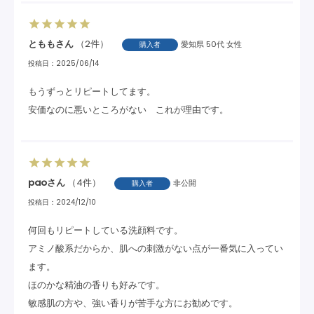
ともも
2
愛知県
50代
女性
購入者
投稿日
2025/06/14
もうずっとリピートしてます。

安価なのに悪いところがない　これが理由です。
pao
4
非公開
購入者
投稿日
2024/12/10
何回もリピートしている洗顔料です。

アミノ酸系だからか、肌への刺激がない点が一番気に入ってい
ます。

ほのかな精油の香りも好みです。

敏感肌の方や、強い香りが苦手な方にお勧めです。