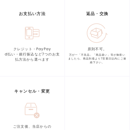
お支払い方法
返品・交換
クレジット・PayPay
原則不可。
d払い・銀行振込など7つの
お支
万が一「不良品」「商品違い」等が
御座い
払方法から選べます
ましたら、商品到着より
7営業日以内にご連
絡下さい。
キャンセル・変更
ご注文後、当店からの