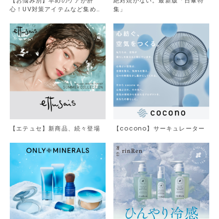
【お悩み別】早めのケアが肝
絶対焼かない。最新版「日傘特
心！UV対策アイテムなど集めま
集」
した。
【エテュセ】新商品、続々登場
【cocono】サーキュレーター