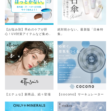
【お悩み別】早めのケアが肝
絶対焼かない。最新版「日傘特
心！UV対策アイテムなど集めま
集」
した。
【エテュセ】新商品、続々登場
【cocono】サーキュレーター