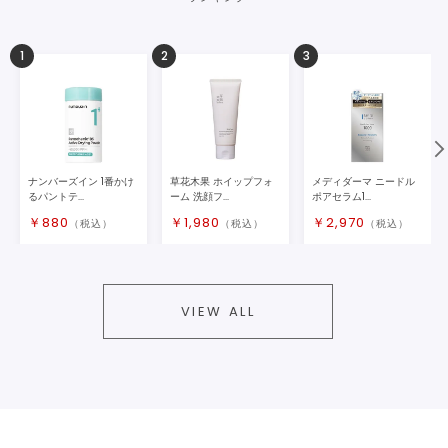
1
2
3
ナンバーズイン 1番かけ
草花木果 ホイップフォ
メディダーマ ニードル
るパントテ...
ーム 洗顔フ...
ポアセラム1...
￥
880
￥
1,980
￥
2,970
（税込）
（税込）
（税込）
VIEW ALL