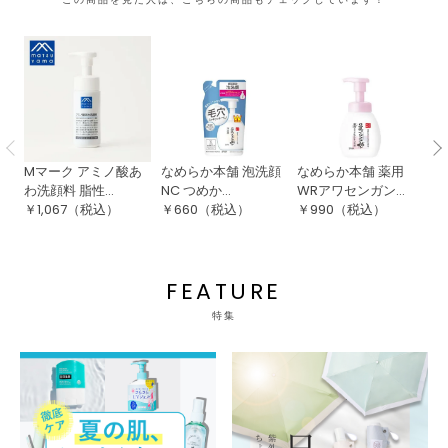
Mマーク アミノ酸あ
なめらか本舗 泡洗顔
なめらか本舗 薬用
ク
わ洗顔料 脂性...
NC つめか...
WRアワセンガン...
ュ
￥
1,067
（税込）
￥
660
（税込）
￥
990
（税込）
￥
FEATURE
特集