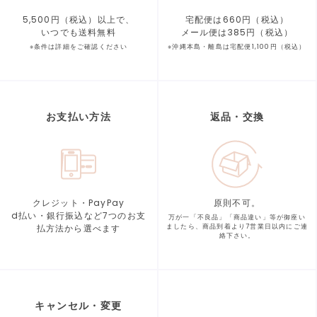
5,500円（税込）以上で、
宅配便は660円（税込）
いつでも送料無料
メール便は385円（税込）
※条件は詳細をご確認ください
※沖縄本島・離島は宅配便1,100円（税込）
お支払い方法
返品・交換
クレジット・PayPay
原則不可。
d払い・銀行振込など7つの
お支
万が一「不良品」「商品違い」等が
御座い
払方法から選べます
ましたら、商品到着より
7営業日以内にご連
絡下さい。
キャンセル・変更