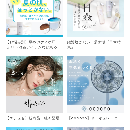
【お悩み別】早めのケアが肝
絶対焼かない。最新版「日傘特
心！UV対策アイテムなど集めま
集」
した。
【エテュセ】新商品、続々登場
【cocono】サーキュレーター