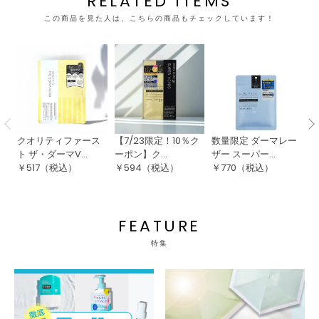
RELATED ITEMS
この商品を見た人は、こちらの商品もチェックしています！
クオリティファース
【7/23限定！10％ク
数量限定 ダーマレー
ち
ト ザ・ダーマV...
ーポン】ク...
ザー スーパー...
詰
￥
517
（税込）
￥
594
（税込）
￥
770
（税込）
￥
FEATURE
特集