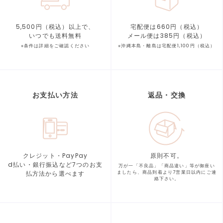
5,500円（税込）以上で、
宅配便は660円（税込）
いつでも送料無料
メール便は385円（税込）
※条件は詳細をご確認ください
※沖縄本島・離島は宅配便1,100円（税込）
お支払い方法
返品・交換
クレジット・PayPay
原則不可。
d払い・銀行振込など7つの
お支
万が一「不良品」「商品違い」等が
御座い
払方法から選べます
ましたら、商品到着より
7営業日以内にご連
絡下さい。