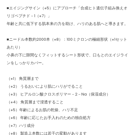
■エイジングサイン（※5）にアプローチ「合成ヒト遺伝子組み換えオ
リゴペプチド－1（※7）」
年齢と共に低下する肌本来の力を助け、ハリのある肌へと導きます。
■ニードル本数約2000本（※8）：100ミクロンの極細形状（※1セット
あたり）
小鼻の下に隙間なくフィットするシート形状で、口もとのエイジライ
ンをしっかりカバー。
（※1） 角質層まで
（※2） うるおいにより肌にハリがでること
（※3） ヒアルロン酸クロスポリマー－2－Na（保湿成分）
（※4） 角質層まで浸透すること
（※5）年齢によるお肌の乾燥、ハリ不足
（※6） 年齢に応じたお手入れのための独自処方
（※7）ハリ成分
（※8） 製造上本数には若干の変動があります