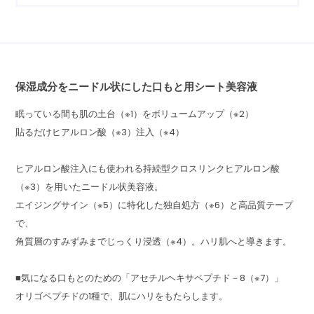
保湿成分をニードル状にした口もと用シート美容液
眠っている間も肌の土台（※1）をボリュームアップ（※2）
貼るだけヒアルロン酸（※3）注入（※4）
ヒアルロン酸注入にも使われる持続型クロスリンクヒアルロン酸
（※3）を用いたニードル状美容液。
エイジングサイン（※5）に特化した独自処方（※6）と高品質テープ
で、
角質層のすみずみまでじっくり浸透（※4）。ハリ肌へと導きます。
■気になる口もとのための「アセチルヘキサペプチド－8（※7）」
オリゴペプチドの1種で、肌にハリをもたらします。