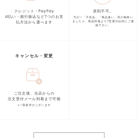
クレジット・PayPay
原則不可。
d払い・銀行振込など7つの
お支
万が一「不良品」「商品違い」等が
御座い
払方法から選べます
ましたら、商品到着より
7営業日以内にご連
絡下さい。
キャンセル・変更
ご注文後、当店からの
注文受付メール到着まで可能
※一部条件がございます