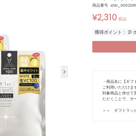
商品番号
shb_000209
¥
2,310
税込
獲得ポイント：
21
・商品名に【ギフ
ご利用いただけま
対象商品と併せて買
ただくことで、サ
＞＞ ギフトラッ