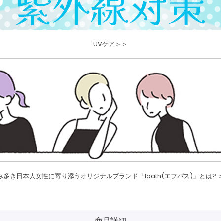
UVケア＞＞
み多き日本人女性に寄り添うオリジナルブランド「fpath(エフパス)」とは? 
商品詳細