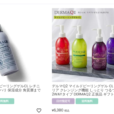
ピーリングゲルCL レチニ
デルマQ2 マイルドピーリングゲル CL
 ハリ 保湿成分 角質層まで
リア クレンジング機能 しっとり つる
2WAYタイプ DERMAQ2 正規品 ギフ
送料無料
日付指定可
送料無料
6,380
¥
税込