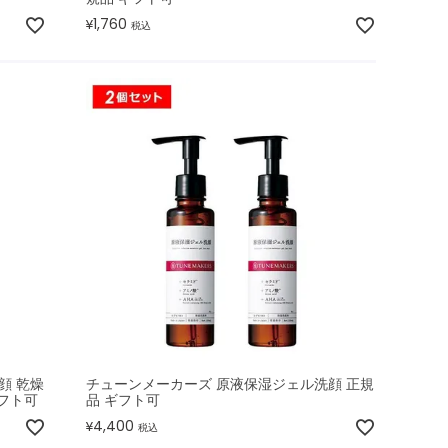
1,760
¥
税込
顔 乾燥
チューンメーカーズ 原液保湿ジェル洗顔 正規
ギフト可
品 ギフト可
4,400
¥
税込