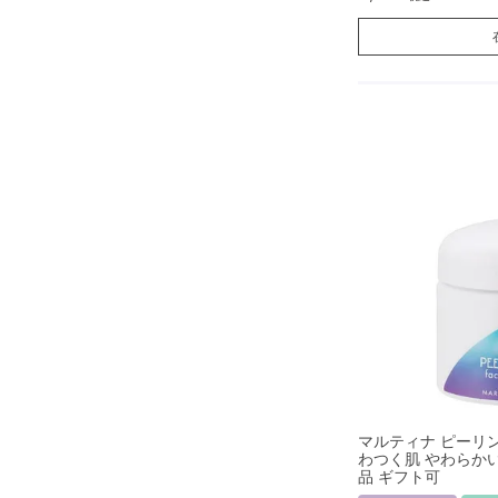
マルティナ ピーリ
わつく肌 やわらかい
品 ギフト可