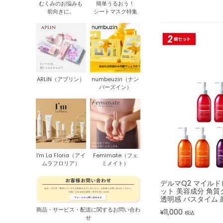
むくみのお悩みも
簡単うるおう！
前向きに。
シートマスク特集
ARLIN（アプリン）
numbeuzin（ナン
バーズイン）
I'm La Floria（アイ
Femimate（フェ
ムラフロリア）
ミメイト）
デルマQ2 マイルド
ット 美容成分 角質
透明感 バスタイム 
商品・サービス・配送に関するお問い合わ
11,000
¥
税込
せ