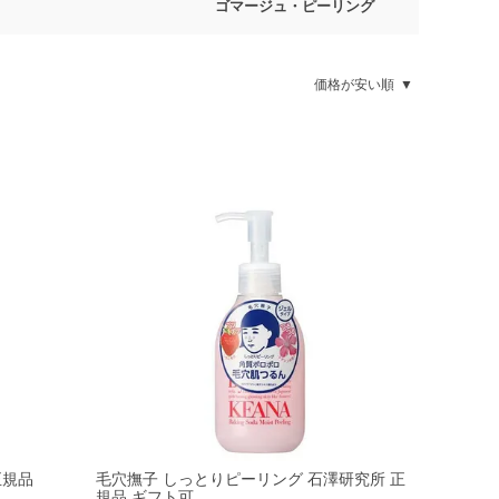
ゴマージュ・ピーリング
価格が安い順
正規品
毛穴撫子 しっとりピーリング 石澤研究所 正
規品 ギフト可