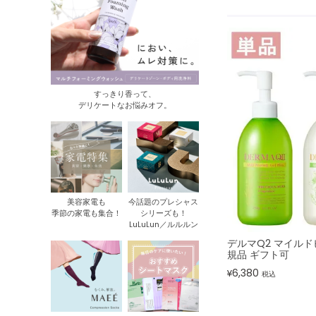
すっきり香って、
デリケートなお悩みオフ。
美容家電も
今話題のプレシャス
季節の家電も集合！
シリーズも！
LuLuLun／ルルルン
デルマQ2 マイルド
規品 ギフト可
6,380
¥
税込