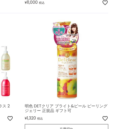
11,000
¥
税込
ス 2
明色 DETクリア ブライト&ピール ピーリング
ジェリー 正規品 ギフト可
1,320
¥
税込
在庫切れ