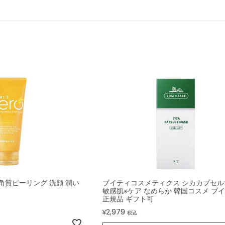
 角質ピーリング 洗顔 潤い
ブイティコスメティクス シカカプセル
敏感肌※ケア なめらか 韓国コスメ ブ
正規品 ギフト可
2,979
¥
税込