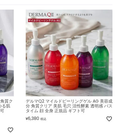
 角質ク
デルマQ2 マイルドピーリングゲル AG 美容成
つる肌
分 角質クリア 美肌 毛穴 活性酵素 透明感 バス
ト可
タイム 顔 全身 正規品 ギフト可
6,380
¥
税込