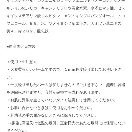
イソステアリル、ジフェニルシロキシフェニルトリメチコン、ジメチ
ルシリル化シリカ、キャンデリラロウ炭化水素、水添ヒマシ油、セス
キイソステアリン酸ソルビタン、メントキシプロパンジオール、トコ
フェロール、ＢＧ、水、ソメイヨシノ葉エキス、カミツレ花エキス、
黄４、赤２０２、酸化鉄
■原産国／日本製
＜使用上の注意＞
・大変柔らかいバームですので、１ｍｍ程度繰り出してお使い下さ
い。
・一度繰り出したバームは戻りませんのでご注意下さい。無理に容器
を逆回転させますと、容器が破損する恐れがあります。
・お肌に異常が生じていないかよく注意して使用してください。
・お肌に合わないときはご使用をおやめください。
・乳幼児の手の届かないところに保管してください。
・極端に高温又は低温の場所、直射日光のあたる場所には保管しない
でください。