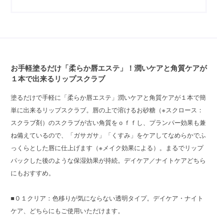
お手軽塗るだけ「柔らか唇エステ」！潤いケアと角質ケアが
１本で出来るリップスクラブ
塗るだけで手軽に「柔らか唇エステ」潤いケアと角質ケアが１本で簡
単に出来るリップスクラブ。唇の上で溶けるお砂糖（※スクロース：
スクラブ剤）のスクラブが古い角質をｏｆｆし、プランパー効果も兼
ね備えているので、「ガサガサ」「くすみ」をケアしてなめらかでふ
っくらとした唇に仕上げます（※メイク効果による）。まるでリップ
パックした後のような保湿効果が持続。デイケア／ナイトケアどちら
にもおすすめ。
■０１クリア：色移りが気にならない透明タイプ。デイケア・ナイト
ケア、どちらにもご使用いただけます。