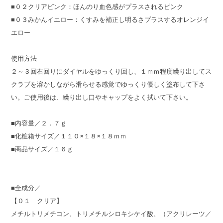
■０２クリアピンク：ほんのり血色感がプラスされるピンク
■０３みかんイエロー：くすみを補正し明るさプラスするオレンジイ
エロー
使用方法
２～３回右回りにダイヤルをゆっくり回し、１ｍｍ程度繰り出してス
クラブを溶かしながら滑らせる感覚でゆっくり優しく塗布して下さ
い。ご使用後は、繰り出し口やキャップをよく拭いて下さい。
■内容量／２．７ｇ
■化粧箱サイズ／１１０×１８×１８ｍｍ
■商品サイズ／１６ｇ
■全成分／
【０１ クリア】
メチルトリメチコン、トリメチルシロキシケイ酸、（アクリレーツ／