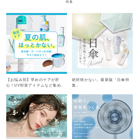
特集
【お悩み別】早めのケアが肝
絶対焼かない。最新版「日傘特
心！UV対策アイテムなど集めま
集」
した。