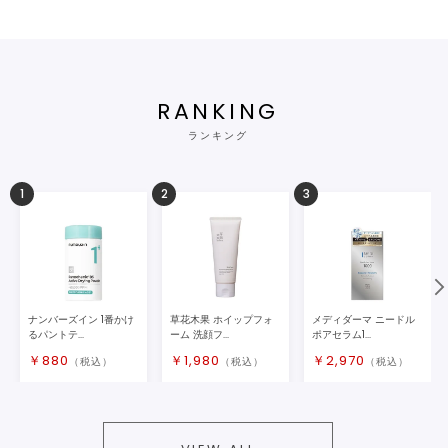
RANKING
ランキング
1
2
3
ナンバーズイン 1番かけ
草花木果 ホイップフォ
メディダーマ ニードル
るパントテ...
ーム 洗顔フ...
ポアセラム1...
￥
880
￥
1,980
￥
2,970
（税込）
（税込）
（税込）