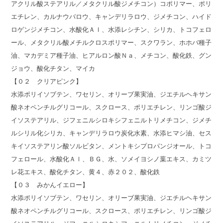
アクリル酸ステアリル／メタクリル酸ジメチコン）コポリマー、ポリ
エチレン、カルナウバロウ、キャンデリラロウ、ジメチコン、ハイド
ロゲンジメチコン、水酸化Ａｌ、水添レシチン、シリカ、トコフェロ
ール、メタクリル酸メチルクロスポリマー、スクワラン、ホホバ種子
油、マカデミア種子油、ヒアルロン酸Ｎａ、メチコン、酸化鉄、グン
ジョウ、酸化チタン、マイカ
【０２ クリアピンク】
水添ポリイソブテン、ワセリン、オリーブ果実油、ジエチルヘキサン
酸ネオペンチルグリコール、スクロース、ポリエチレン、リンゴ酸ジ
イソステアリル、ジフェニルシロキシフェニルトリメチコン、ジメチ
ルシリル化シリカ、キャンデリラロウ炭化水素、水添ヒマシ油、セス
キイソステアリン酸ソルビタン、メントキシプロパンジオール、トコ
フェロール、水酸化Ａｌ、ＢＧ、水、ソメイヨシノ葉エキス、カミツ
レ花エキス、酸化チタン、黄４、赤２０２、酸化鉄
【０３ みかんイエロー】
水添ポリイソブテン、ワセリン、オリーブ果実油、ジエチルヘキサン
酸ネオペンチルグリコール、スクロース、ポリエチレン、リンゴ酸ジ