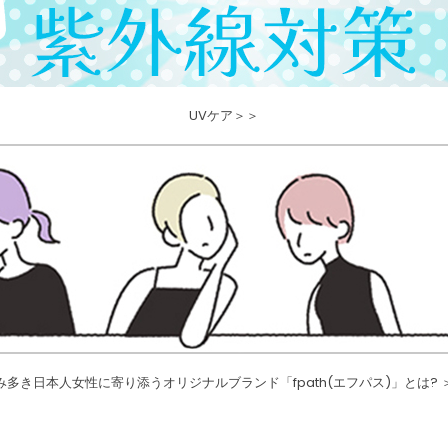
UVケア＞＞
み多き日本人女性に寄り添うオリジナルブランド「fpath(エフパス)」とは? 