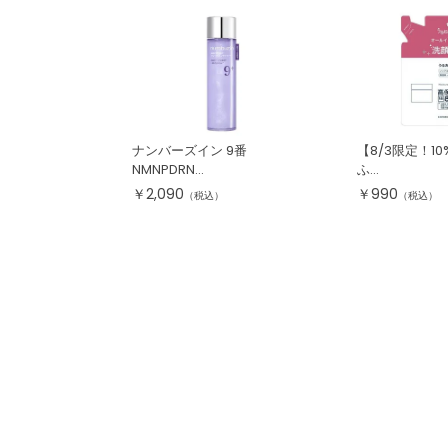
ナンバーズイン 9番
【8/3限定！1
NMNPDRN...
ふ...
￥
2,090
￥
990
（税込）
（税込）