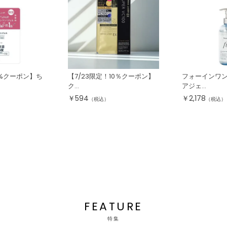
0%クーポン】ち
【7/23限定！10％クーポン】
フォーインワン
ク...
アジェ...
￥
594
￥
2,178
（税込）
（税込）
FEATURE
特集