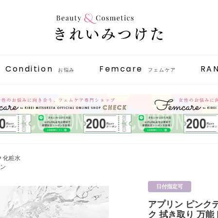
Condition
Femcare
RA
お悩み
フェムケア
化粧水
リン
日付指定可
アプリン ピンク
ク 拭き取り 万能