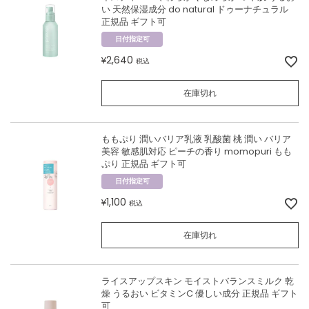
い 天然保湿成分 do natural ドゥーナチュラル
正規品 ギフト可
日付指定可
2,640
¥
税込
在庫切れ
ももぷり 潤いバリア乳液 乳酸菌 桃 潤い バリア
美容 敏感肌対応 ピーチの香り momopuri もも
ぷり 正規品 ギフト可
日付指定可
1,100
¥
税込
在庫切れ
ライスアップスキン モイストバランスミルク 乾
燥 うるおい ビタミンC 優しい成分 正規品 ギフト
可