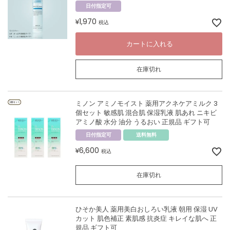
日付指定可
1,970
¥
税込
カートに入れる
在庫切れ
ミノン アミノモイスト 薬用アクネケアミルク 3
個セット 敏感肌 混合肌 保湿乳液 肌あれ ニキビ
アミノ酸 水分 油分 うるおい 正規品 ギフト可
日付指定可
送料無料
6,600
¥
税込
在庫切れ
ひそか美人 薬用美白おしろい乳液 朝用 保湿 UV
カット 肌色補正 素肌感 抗炎症 キレイな肌へ 正
規品 ギフト可