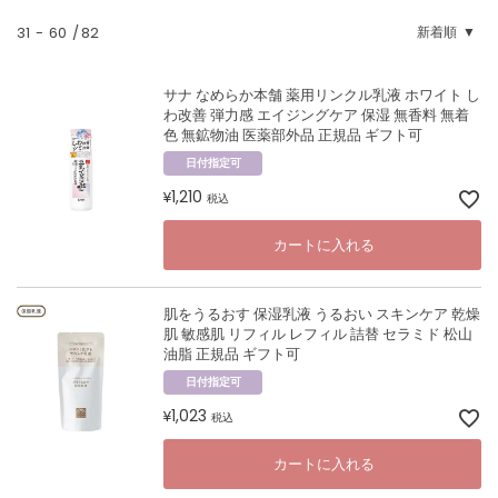
31
-
60
82
新着順
サナ なめらか本舗 薬用リンクル乳液 ホワイト し
わ改善 弾力感 エイジングケア 保湿 無香料 無着
色 無鉱物油 医薬部外品 正規品 ギフト可
日付指定可
1,210
¥
税込
カートに入れる
肌をうるおす 保湿乳液 うるおい スキンケア 乾燥
肌 敏感肌 リフィル レフィル 詰替 セラミド 松山
油脂 正規品 ギフト可
日付指定可
1,023
¥
税込
カートに入れる