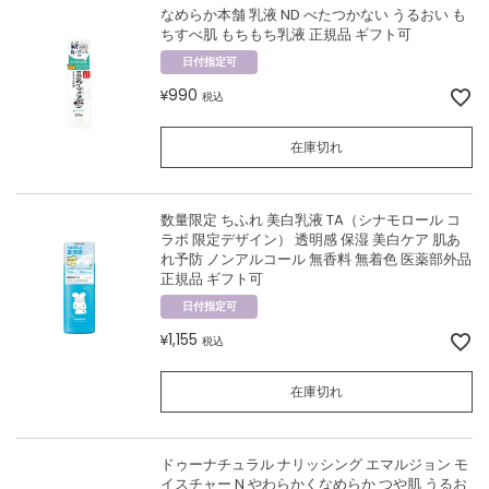
なめらか本舗 乳液 ND べたつかない うるおい も
ちすべ肌 もちもち乳液 正規品 ギフト可
日付指定可
990
¥
税込
在庫切れ
数量限定 ちふれ 美白乳液 TA（シナモロール コ
ラボ 限定デザイン） 透明感 保湿 美白ケア 肌あ
れ予防 ノンアルコール 無香料 無着色 医薬部外品
正規品 ギフト可
日付指定可
1,155
¥
税込
在庫切れ
ドゥーナチュラル ナリッシング エマルジョン モ
イスチャー N やわらかくなめらか つや肌 うるお