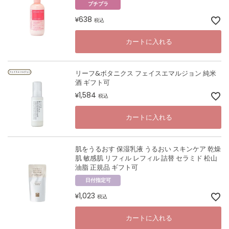
プチプラ
638
¥
税込
カートに入れる
リーフ&ボタニクス フェイスエマルジョン 純米
酒 ギフト可
1,584
¥
税込
カートに入れる
肌をうるおす 保湿乳液 うるおい スキンケア 乾燥
肌 敏感肌 リフィル レフィル 詰替 セラミド 松山
油脂 正規品 ギフト可
日付指定可
1,023
¥
税込
カートに入れる