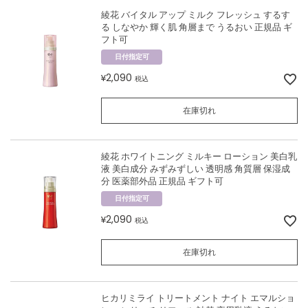
綾花 バイタル アップ ミルク フレッシュ するす
る しなやか 輝く肌 角層まで うるおい 正規品 ギ
フト可
日付指定可
2,090
¥
税込
在庫切れ
綾花 ホワイトニング ミルキー ローション 美白乳
液 美白成分 みずみずしい 透明感 角質層 保湿成
分 医薬部外品 正規品 ギフト可
日付指定可
2,090
¥
税込
在庫切れ
ヒカリミライ トリートメント ナイト エマルショ