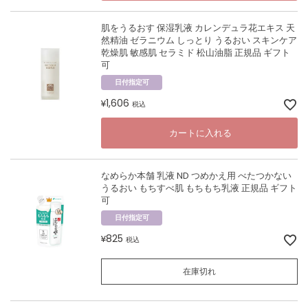
肌をうるおす 保湿乳液 カレンデュラ花エキス 天
然精油 ゼラニウム しっとり うるおい スキンケア
乾燥肌 敏感肌 セラミド 松山油脂 正規品 ギフト
可
日付指定可
1,606
¥
税込
カートに入れる
なめらか本舗 乳液 ND つめかえ用 べたつかない
うるおい もちすべ肌 もちもち乳液 正規品 ギフト
可
日付指定可
825
¥
税込
在庫切れ