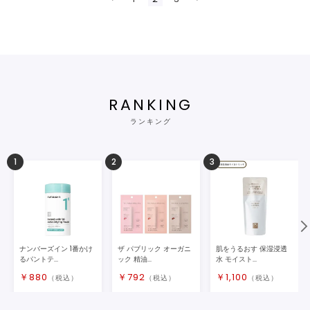
RANKING
ランキング
1
2
3
ナンバーズイン 1番かけ
ザ パブリック オーガニ
肌をうるおす 保湿浸透
るパントテ...
ック 精油...
水 モイスト...
￥
880
￥
792
￥
1,100
（税込）
（税込）
（税込）