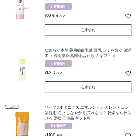
日付指定可
2,068
¥
税込
在庫切れ
なめらか本舗 薬用純白乳液 豆乳 シミを防ぐ 保湿
美白 透明感 医薬部外品 正規品 ギフト可
日付指定可
1,210
¥
税込
在庫切れ
リーフ&ボタニクス エマルジョン カレンデュラ
詰替用 潤い しなやか 肌荒れを防ぐ 乾燥をやわら
げる 柔軟 正規品 ギフト可
日付指定可
1,188
¥
税込