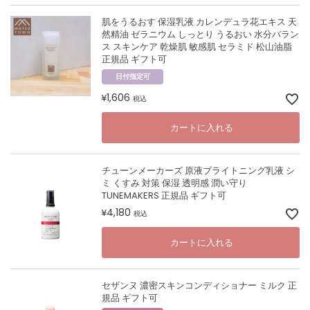
肌をうるおす 保湿乳液 カレンデュラ花エキス 天
然精油 ゼラニウム しっとり うるおい 水分バラン
ス スキンケア 乾燥肌 敏感肌 セラミド 松山油脂
正規品 ギフト可
日付指定可
1,606
¥
税込
カートに入れる
チューンメーカーズ 原液ブライトニング乳液 シ
ミ くすみ 対策 保湿 透明感 潤い守り
TUNEMAKERS 正規品 ギフト可
4,180
¥
税込
カートに入れる
セザンヌ 濃密スキンコンディショナー ミルク 正
規品 ギフト可