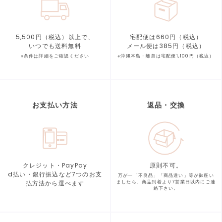
5,500円（税込）以上で、
宅配便は660円（税込）
いつでも送料無料
メール便は385円（税込）
※条件は詳細をご確認ください
※沖縄本島・離島は宅配便1,100円（税込）
お支払い方法
返品・交換
クレジット・PayPay
原則不可。
d払い・銀行振込など7つの
お支
万が一「不良品」「商品違い」等が
御座い
払方法から選べます
ましたら、商品到着より
7営業日以内にご連
絡下さい。