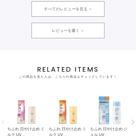
すべてのレビューを見る
レビューを書く
RELATED ITEMS
この商品を見た人は、こちらの商品もチェックしています！
ちふれ 日やけ止め ミ
ちふれ 日やけ止め ミ
ちふれ 日やけ止め ジ
ち
ルク UV ...
ルク UV ...
ェル UV ...
ェル