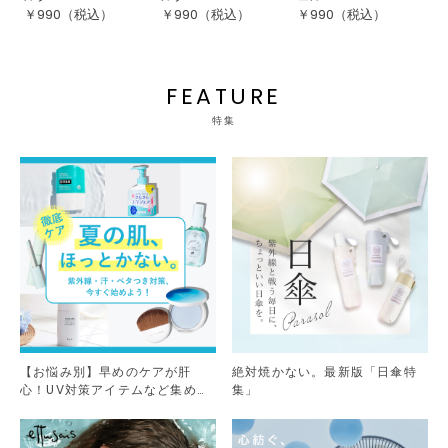
￥
990
（税込）
￥
990
（税込）
￥
990
（税込）
￥
FEATURE
特集
【お悩み別】早めのケアが肝
絶対焼かない。最新版「日傘特
心！UV対策アイテムなど集めま
集」
した。