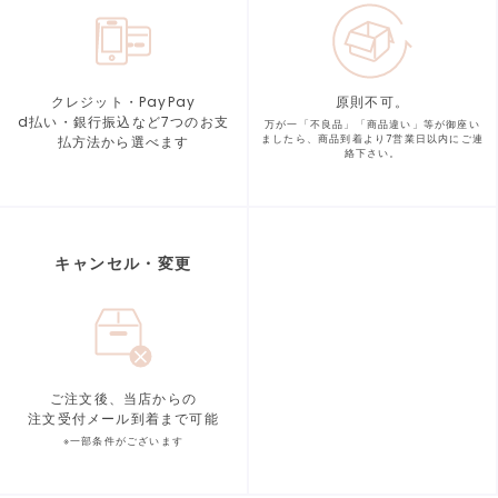
クレジット・PayPay
原則不可。
d払い・銀行振込など7つの
お支
万が一「不良品」「商品違い」等が
御座い
払方法から選べます
ましたら、商品到着より
7営業日以内にご連
絡下さい。
キャンセル・変更
ご注文後、当店からの
注文受付メール到着まで可能
※一部条件がございます