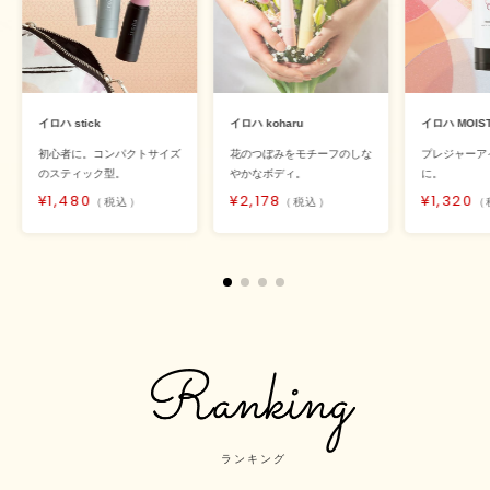
イロハ stick
イロハ koharu
イロハ MOIST
初心者に。コンパクトサイズ
花のつぼみをモチーフのしな
プレジャーア
のスティック型。
やかなボディ。
に。
1,480
2,178
1,320
ランキング