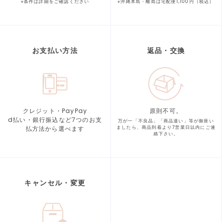
※条件は詳細をご確認ください
※沖縄本島・離島は宅配便1,100円（税込）
お支払い方法
返品・交換
クレジット・PayPay
原則不可。
d払い・銀行振込など7つの
お支
万が一「不良品」「商品違い」等が
御座い
払方法から選べます
ましたら、商品到着より
7営業日以内にご連
絡下さい。
キャンセル・変更