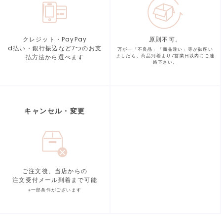
クレジット・PayPay
原則不可。
d払い・銀行振込など7つの
お支
万が一「不良品」「商品違い」等が
御座い
払方法から選べます
ましたら、商品到着より
7営業日以内にご連
絡下さい。
キャンセル・変更
ご注文後、当店からの
注文受付メール到着まで可能
※一部条件がございます