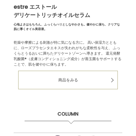
estre エストール
デリケートリッチオイルセラム
心地よさはもちろん、ふっくらハリとしなやかさも。健やかに保ち、クリアな
肌に導くオイル美容液。
乾燥や摩擦による刺激が特に気になる方に。
高い保湿力ととも
に、ローズプラセンタエキスが失われがちな柔軟性を与え、
ふっ
くらとうるおいに満ちたデリケートゾーンへ導きます。
還元発酵
乳酸菌®（皮膚コンディショニング成分）が善玉菌をサポートする
ことで、肌を健やかに保ちます。
商品をみる
COLUMN