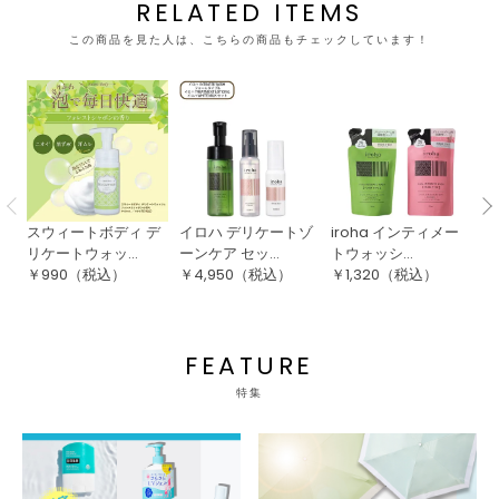
RELATED ITEMS
この商品を見た人は、こちらの商品もチェックしています！
スウィートボディ デ
イロハ デリケートゾ
iroha インティメー
ス
リケートウォッ...
ーンケア セッ...
トウォッシ...
リ
￥
990
（税込）
￥
4,950
（税込）
￥
1,320
（税込）
￥
FEATURE
特集