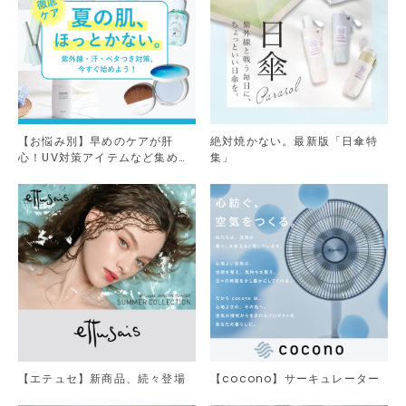
【お悩み別】早めのケアが肝
絶対焼かない。最新版「日傘特
心！UV対策アイテムなど集めま
集」
した。
【エテュセ】新商品、続々登場
【cocono】サーキュレーター