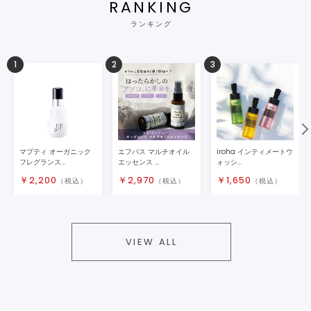
RANKING
ランキング
1
2
3
マプティ オーガニック
エフパス マルチオイル
iroha インティメートウ
フレグランス...
エッセンス ...
ォッシ...
￥
2,200
￥
2,970
￥
1,650
（税込）
（税込）
（税込）
VIEW ALL