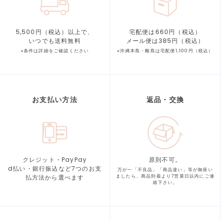
5,500円（税込）以上で、
宅配便は660円（税込）
いつでも送料無料
メール便は385円（税込）
※条件は詳細をご確認ください
※沖縄本島・離島は宅配便1,100円（税込）
お支払い方法
返品・交換
クレジット・PayPay
原則不可。
d払い・銀行振込など7つの
お支
万が一「不良品」「商品違い」等が
御座い
払方法から選べます
ましたら、商品到着より
7営業日以内にご連
絡下さい。