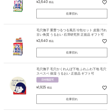
2,640
¥
税込
在庫切れ
毛穴撫子 重曹つるつる風呂 12包セット 皮脂 汚れ
古い角質 うるおい 石澤研究所 正規品 ギフト可
2,640
¥
税込
在庫切れ
毛穴撫子 毛穴かくれんぼ下地 ふわふわ下地 毛穴
スベスベ 保湿 うるおい 正規品 ギフト可
日付指定可
1,925
¥
税込
在庫切れ