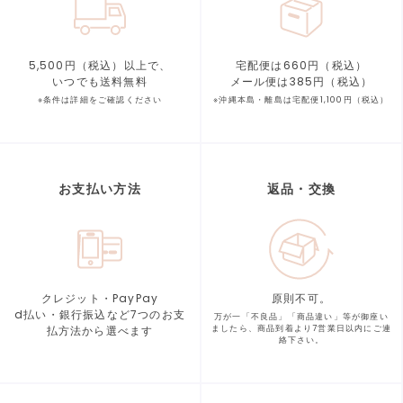
5,500円（税込）以上で、
宅配便は660円（税込）
いつでも送料無料
メール便は385円（税込）
※条件は詳細をご確認ください
※沖縄本島・離島は宅配便1,100円（税込）
お支払い方法
返品・交換
クレジット・PayPay
原則不可。
d払い・銀行振込など7つの
お支
万が一「不良品」「商品違い」等が
御座い
払方法から選べます
ましたら、商品到着より
7営業日以内にご連
絡下さい。