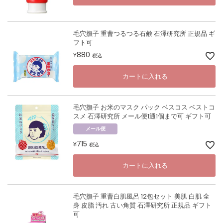
毛穴撫子 重曹つるつる石鹸 石澤研究所 正規品 ギ
フト可
880
¥
税込
カートに入れる
毛穴撫子 お米のマスク パック ベスコス ベストコ
スメ 石澤研究所 メール便1通1個まで可 ギフト可
メール便
715
¥
税込
カートに入れる
毛穴撫子 重曹白肌風呂 12包セット 美肌 白肌 全
身 皮脂 汚れ 古い角質 石澤研究所 正規品 ギフト
可