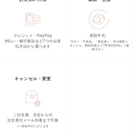
クレジット・PayPay
原則不可。
d払い・銀行振込など7つの
お支
万が一「不良品」「商品違い」等が
御座い
払方法から選べます
ましたら、商品到着より
7営業日以内にご連
絡下さい。
キャンセル・変更
ご注文後、当店からの
注文受付メール到着まで可能
※一部条件がございます