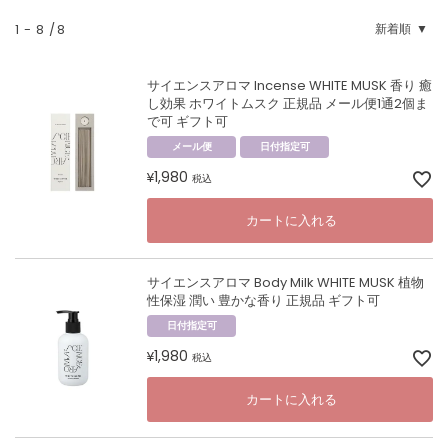
1
-
8
8
新着順
サイエンスアロマ Incense WHITE MUSK 香り 癒
し効果 ホワイトムスク 正規品 メール便1通2個ま
で可 ギフト可
メール便
日付指定可
1,980
¥
税込
カートに入れる
サイエンスアロマ Body Milk WHITE MUSK 植物
性保湿 潤い 豊かな香り 正規品 ギフト可
日付指定可
1,980
¥
税込
カートに入れる