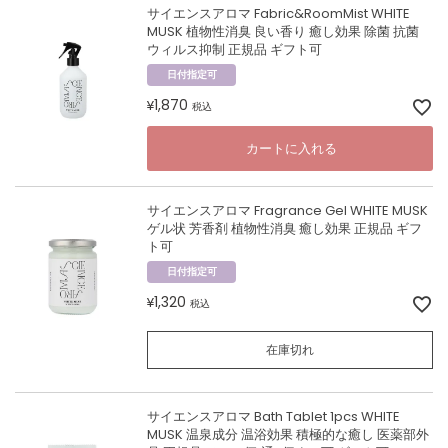
サイエンスアロマ Fabric&RoomMist WHITE
MUSK 植物性消臭 良い香り 癒し効果 除菌 抗菌
ウィルス抑制 正規品 ギフト可
日付指定可
1,870
¥
税込
カートに入れる
サイエンスアロマ Fragrance Gel WHITE MUSK
ゲル状 芳香剤 植物性消臭 癒し効果 正規品 ギフ
ト可
日付指定可
1,320
¥
税込
在庫切れ
サイエンスアロマ Bath Tablet 1pcs WHITE
MUSK 温泉成分 温浴効果 積極的な癒し 医薬部外