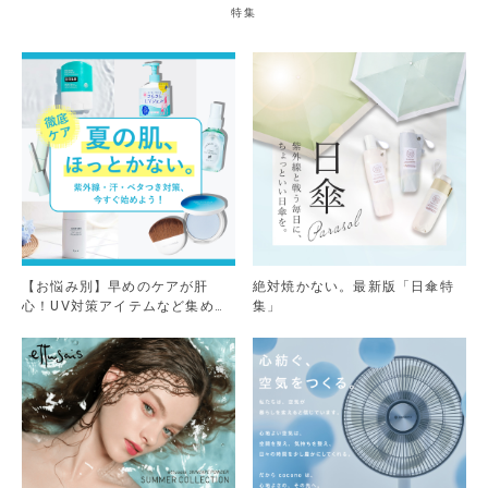
特集
【お悩み別】早めのケアが肝
絶対焼かない。最新版「日傘特
心！UV対策アイテムなど集めま
集」
した。