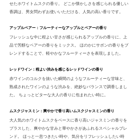
せたホワイトムスクの香り。
どこか懐かしさを感じられる優しい
香調は、男女問わずお使いいただける、人気の高い香りです。
アップルペアー：フルーティーなアップルとペアーの香り
フレッシュな中に程よい甘さが感じられるアップルの香りに、上
品で芳醇なペアーの香りをミックス。
ほのかにサボンの香りをブ
レンドすることで、軽やかなフルーティーさを表現しました。
レッドワイン：程よい渋みを感じるレッドワインの香り
赤ワインのコルクを抜いた瞬間のようなフルーティーな甘味と、
熟成されたワインのような渋みを、絶妙なバランスで調香しまし
た。
ちょっとビターな大人の香りに包まれたい時に。
ムスクジャスミン：爽やかで香り高いムスクジャスミンの香り
大人気のホワイトムスクをベースに香り高いジャスミンの香りを
プラスした、爽やかな甘みと華やかさがあふれるスペシャルブレ
ンド。
ほっと一息つきたい時や、気分をリフレッシュしたい時