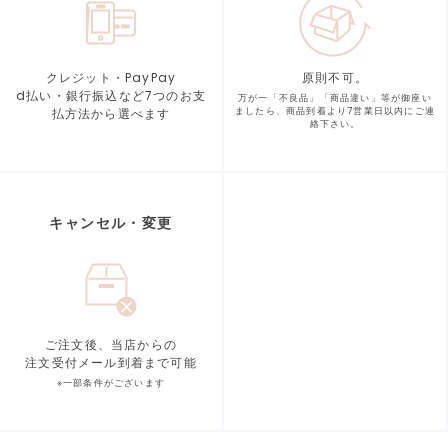
クレジット・PayPay
原則不可。
d払い・銀行振込など7つの
お支
万が一「不良品」「商品違い」等が
御座い
払方法から選べます
ましたら、商品到着より
7営業日以内にご連
絡下さい。
キャンセル・変更
ご注文後、当店からの
注文受付メール到着まで可能
※一部条件がございます