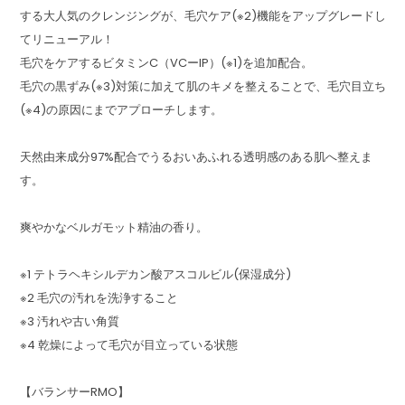
する大人気のクレンジングが、毛穴ケア(※2)機能をアップグレードし
てリニューアル！
毛穴をケアするビタミンC（VCーIP）(※1)を追加配合。
毛穴の黒ずみ(※3)対策に加えて肌のキメを整えることで、毛穴目立ち
(※4)の原因にまでアプローチします。
天然由来成分97%配合でうるおいあふれる透明感のある肌へ整えま
す。
爽やかなベルガモット精油の香り。
※1 テトラヘキシルデカン酸アスコルビル(保湿成分)
※2 毛穴の汚れを洗浄すること
※3 汚れや古い角質
※4 乾燥によって毛穴が目立っている状態
【バランサーRMO】