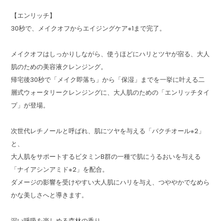
【エンリッチ】
30秒で、メイクオフからエイジングケア※1まで完了。
メイクオフはしっかりしながら、使うほどにハリとツヤが宿る、大人
肌のための美容液クレンジング。
帰宅後30秒で「メイク即落ち」から「保湿」までを一挙に叶える二
層式ウォータリークレンジングに、大人肌のための「エンリッチタイ
プ」が登場。
次世代レチノールと呼ばれ、肌にツヤを与える「バクチオール※2」
と、
大人肌をサポートするビタミンB群の一種で肌にうるおいを与える
「ナイアシンアミド※2」を配合。
ダメージの影響を受けやすい大人肌にハリを与え、つややかでなめら
かな美しさへと導きます。
深い呼吸を楽しめる森林の香り。