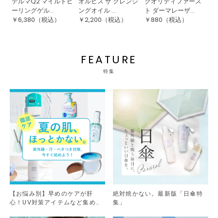
デルマQ2 マイルドピ
オルビス ザ クレンジ
クオリティファース
【
ーリングゲル...
ングオイル ...
ト ダーマレーザ...
ポ
￥
6,380
（税込）
￥
2,200
（税込）
￥
880
（税込）
￥
FEATURE
特集
【お悩み別】早めのケアが肝
絶対焼かない。最新版「日傘特
心！UV対策アイテムなど集めま
集」
した。