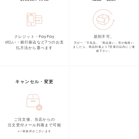
クレジット・PayPay
原則不可。
d払い・銀行振込など7つの
お支
万が一「不良品」「商品違い」等が
御座い
払方法から選べます
ましたら、商品到着より
7営業日以内にご連
絡下さい。
キャンセル・変更
ご注文後、当店からの
注文受付メール到着まで可能
※一部条件がございます