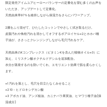
限定発売アイムユアヒーローバランサーの定番化を望む多くのお声を
いただき、アップデートして定番化。
天然由来率97％を維持しながら保湿力をさらにパワーアップ。
2層をふり混ぜて、ひたしたコットンでやさしく拭き取るだけ。
皮脂汚れや角栓汚れを溶かしてオフするポアロイヤル※2とホホバ種
子油が、ささっとクレンジングしながら毛穴汚れをケア。
天然由来のKコンプレックス（ビタミンKを含んだ植物オイル※3）に
加え、ミリスチン酸オクチルドデシルを追加配合。
水分が蒸発するのを防いでくれ、エモリエント効果で肌を柔らかくし
ます。
※1 汚れを落とし、毛穴を目立たなくみせること
※2 10－ヒドロキシデカン酸
※3 アボカド油、アンズ核油、カニナバラ果実油、ヒマワリ種子油(保
湿成分)