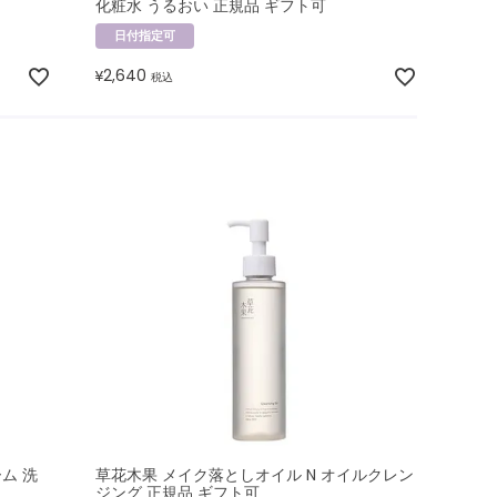
化粧水 うるおい 正規品 ギフト可
日付指定可
2,640
¥
税込
ム 洗
草花木果 メイク落としオイル N オイルクレン
ジング 正規品 ギフト可