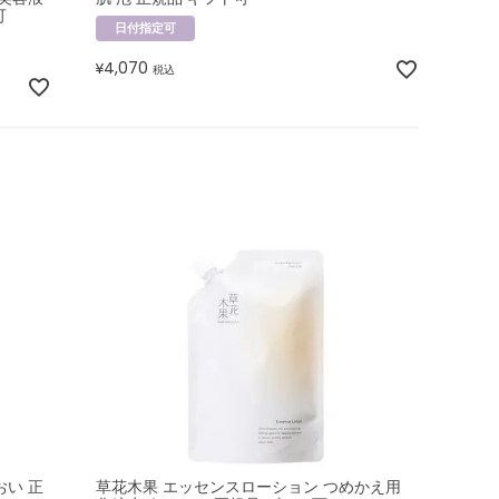
可
日付指定可
4,070
¥
税込
おい 正
草花木果 エッセンスローション つめかえ用