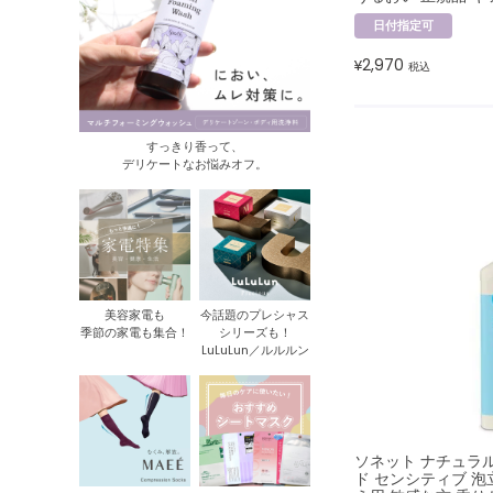
日付指定可
2,970
¥
税込
すっきり香って、
デリケートなお悩みオフ。
美容家電も
今話題のプレシャス
季節の家電も集合！
シリーズも！
LuLuLun／ルルルン
ソネット ナチュラ
ド センシティブ 泡