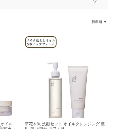
ソ
新着順
 オイル
草花木果 洗顔セット オイルクレンジング 整
 美容液
肌 泡 正規品 ギフト可