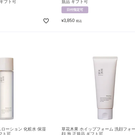
 ギフト可
規品 ギフト可
日付指定可
3,850
¥
税込
スローション 化粧水 保湿
草花木果 ホイップフォーム 洗顔フォー
フト可
顔 泡 正規品 ギフト可