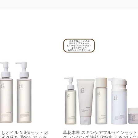
しオイル N 3個セット オ
草花木果 スキンケアフルラインセット
メイク落ち 毛穴ケア うる
クレンジング 洗顔 化粧水 うるおい C