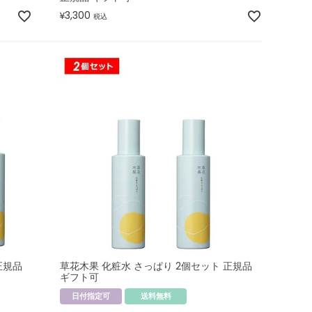
3,300
¥
税込
正規品
草花木果 化粧水 さっぱり 2個セット 正規品
ギフト可
日付指定可
送料無料