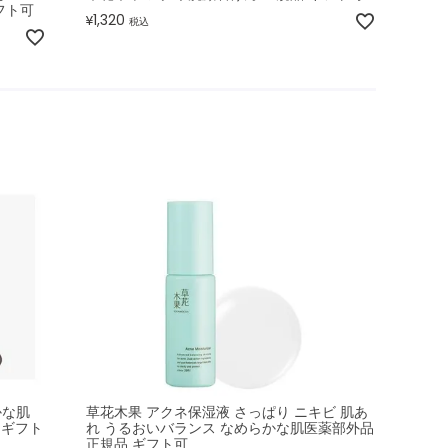
フト可
1,320
¥
税込
かな肌
草花木果 アクネ保湿液 さっぱり ニキビ 肌あ
 ギフト
れ うるおいバランス なめらかな肌医薬部外品
正規品 ギフト可