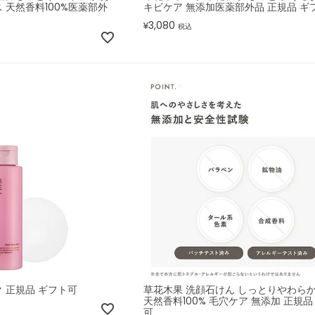
 天然香料100%医薬部外
キビケア 無添加医薬部外品 正規品 ギ
3,080
¥
税込
 正規品 ギフト可
草花木果 洗顔石けん しっとりやわら
天然香料100% 毛穴ケア 無添加 正規品
可