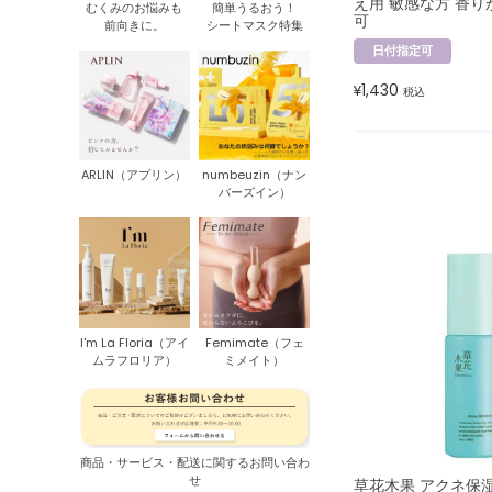
え用 敏感な方 香り
むくみのお悩みも
簡単うるおう！
可
前向きに。
シートマスク特集
日付指定可
1,430
¥
税込
ARLIN（アプリン）
numbeuzin（ナン
バーズイン）
I'm La Floria（アイ
Femimate（フェ
ムラフロリア）
ミメイト）
商品・サービス・配送に関するお問い合わ
せ
草花木果 アクネ保湿