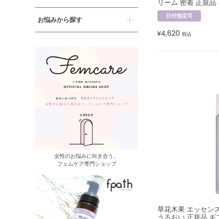
リーム 密着 正規品
日付指定可
お悩みから探す
4,620
¥
税込
女性のお悩みに向き合う。
フェムケア専門ショップ
草花木果 エッセン
うるおい 正規品 ギ