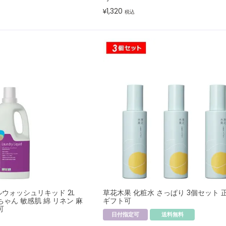
1,320
¥
税込
ウォッシュリキッド 2L
草花木果 化粧水 さっぱり 3個セット 
ちゃん 敏感肌 綿 リネン 麻
ギフト可
可
日付指定可
送料無料