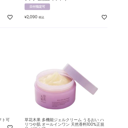
日付指定可
2,090
¥
税込
フト可
草花木果 多機能ジェルクリーム うるおい ハ
リつや肌 オールインワン 天然香料100%正規