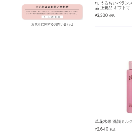
れ うるおいバランス
品 正規品 ギフト可
3,300
¥
税込
お取引に関するお問い合わせ
草花木果 洗顔ミルク
2,640
¥
税込