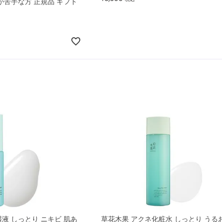
が苦手な方 正規品 ギフト
液 しっとり ニキビ 肌あ
草花木果 アクネ化粧水 しっとり うる