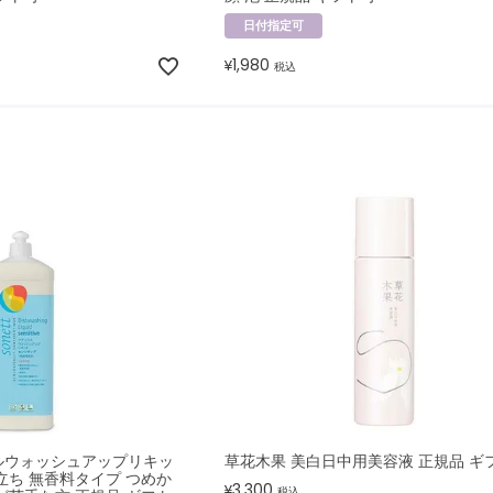
日付指定可
1,980
¥
税込
ルウォッシュアップリキッ
草花木果 美白日中用美容液 正規品 ギ
立ち 無香料タイプ つめか
3,300
¥
税込