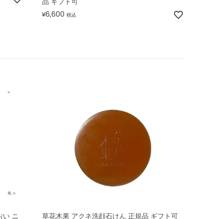
品 ギフト可
6,600
¥
税込
おい ニ
草花木果 アクネ洗顔石けん 正規品 ギフト可