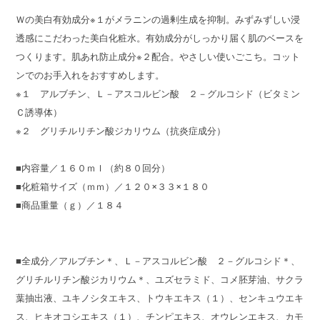
Ｗの美白有効成分※１がメラニンの過剰生成を抑制。みずみずしい浸
透感にこだわった美白化粧水。有効成分がしっかり届く肌のベースを
つくります。肌あれ防止成分※２配合。やさしい使いごこち。コット
ンでのお手入れをおすすめします。
※１ アルブチン、Ｌ－アスコルビン酸 ２－グルコシド（ビタミン
Ｃ誘導体）
※２ グリチルリチン酸ジカリウム（抗炎症成分）
■内容量／１６０ｍｌ（約８０回分）
■化粧箱サイズ（ｍｍ）／１２０×３３×１８０
■商品重量（ｇ）／１８４
■全成分／アルブチン＊、Ｌ－アスコルビン酸 ２－グルコシド＊、
グリチルリチン酸ジカリウム＊、ユズセラミド、コメ胚芽油、サクラ
葉抽出液、ユキノシタエキス、トウキエキス（１）、センキュウエキ
ス、ヒキオコシエキス（１）、チンピエキス、オウレンエキス、カモ