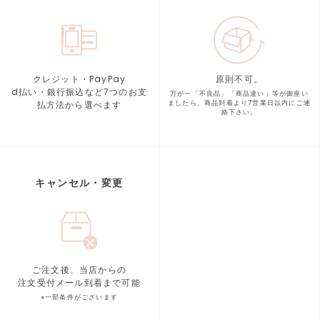
クレジット・PayPay
原則不可。
d払い・銀行振込など7つの
お支
万が一「不良品」「商品違い」等が
御座い
払方法から選べます
ましたら、商品到着より
7営業日以内にご連
絡下さい。
キャンセル・変更
ご注文後、当店からの
注文受付メール到着まで可能
※一部条件がございます