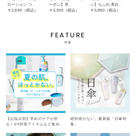
ローション つ...
ーポン】草...
ン】ちふれ 美白...
ン
￥
2,640
（税込）
￥
3,300
（税込）
￥
3,960
（税込）
￥
FEATURE
特集
【お悩み別】早めのケアが肝
絶対焼かない。最新版「日傘特
心！UV対策アイテムなど集めま
集」
した。