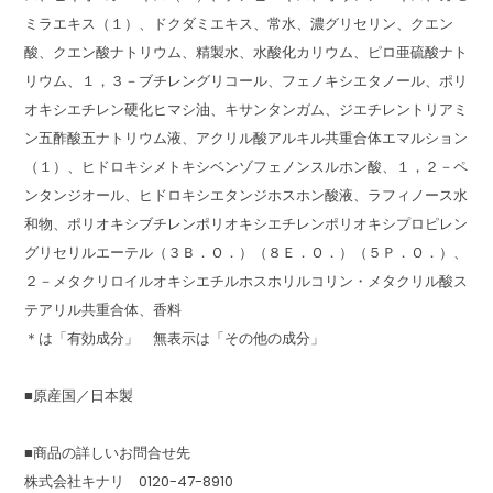
ミラエキス（１）、ドクダミエキス、常水、濃グリセリン、クエン
酸、クエン酸ナトリウム、精製水、水酸化カリウム、ピロ亜硫酸ナト
リウム、１，３－ブチレングリコール、フェノキシエタノール、ポリ
オキシエチレン硬化ヒマシ油、キサンタンガム、ジエチレントリアミ
ン五酢酸五ナトリウム液、アクリル酸アルキル共重合体エマルション
（１）、ヒドロキシメトキシベンゾフェノンスルホン酸、１，２－ペ
ンタンジオール、ヒドロキシエタンジホスホン酸液、ラフィノース水
和物、ポリオキシブチレンポリオキシエチレンポリオキシプロピレン
グリセリルエーテル（３Ｂ．Ｏ．）（８Ｅ．Ｏ．）（５Ｐ．Ｏ．）、
２－メタクリロイルオキシエチルホスホリルコリン・メタクリル酸ス
テアリル共重合体、香料
＊は「有効成分」 無表示は「その他の成分」
■原産国／日本製
■商品の詳しいお問合せ先
株式会社キナリ 0120-47-8910