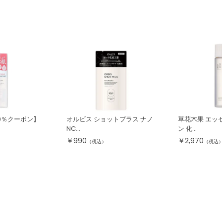
10％クーポン】
オルビス ショットプラス ナノ
草花木果 エッ
NC...
ン 化...
￥
990
￥
2,970
（税込）
（税込