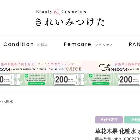
Condition
Femcare
RA
お悩み
フェムケア
化粧水
日付指定可
送料
草花木果 化粧水 
商品番号
shb_000220