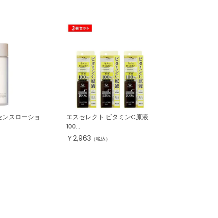
センスローショ
エスセレクト ビタミンC原液
100...
￥
2,963
）
（税込）