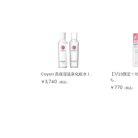
Coyori 高保湿温泉化粧水 1...
【7/23限定！
ち...
￥
3,740
（税込）
￥
770
（税込）