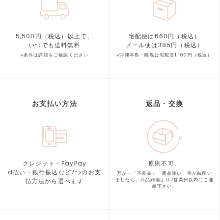
5,500円（税込）以上で、
宅配便は660円（税込）
いつでも送料無料
メール便は385円（税込）
※条件は詳細をご確認ください
※沖縄本島・離島は宅配便1,100円（税込）
お支払い方法
返品・交換
クレジット・PayPay
原則不可。
d払い・銀行振込など7つの
お支
万が一「不良品」「商品違い」等が
御座い
払方法から選べます
ましたら、商品到着より
7営業日以内にご連
絡下さい。