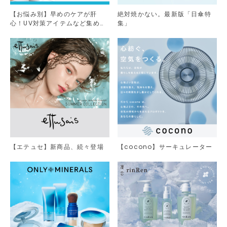
【お悩み別】早めのケアが肝
絶対焼かない。最新版「日傘特
心！UV対策アイテムなど集めま
集」
した。
【エテュセ】新商品、続々登場
【cocono】サーキュレーター