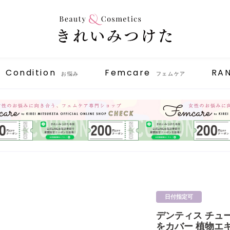
Condition
Femcare
RA
お悩み
フェムケア
日付指定可
デンティス チュー
をカバー 植物エキ