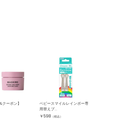
0%クーポン】
ベビースマイルレインボー専
用替えブ...
￥
598
（税込）