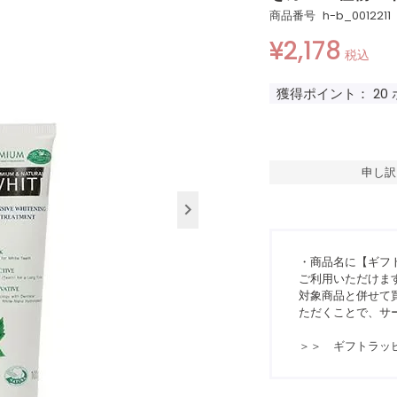
商品番号
h-b_0012211
¥
2,178
税込
獲得ポイント：
20
申し訳
・商品名に【ギフ
ご利用いただけま
対象商品と併せて買
ただくことで、サ
＞＞ ギフトラッ