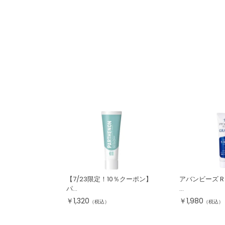
【7/23限定！10％クーポン】
アバンビーズ R
パ...
...
￥
1,320
￥
1,980
（税込）
（税込）