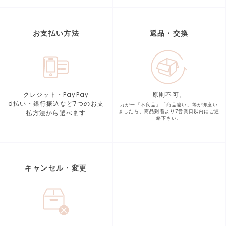
お支払い方法
返品・交換
クレジット・PayPay
原則不可。
d払い・銀行振込など7つの
お支
万が一「不良品」「商品違い」等が
御座い
払方法から選べます
ましたら、商品到着より
7営業日以内にご連
絡下さい。
キャンセル・変更