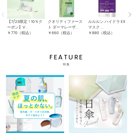
【7/23限定！10％ク
クオリティファース
ルルルン ハイドラ EX
ル
ーポン】V...
ト ダーマレーザ...
マスク ...
WH
￥
770
（税込）
￥
660
（税込）
￥
880
（税込）
￥
FEATURE
特集