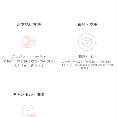
お支払い方法
返品・交換
クレジット・PayPay
原則不可。
d払い・銀行振込など7つの
お支
万が一「不良品」「商品違い」等が
御座い
払方法から選べます
ましたら、商品到着より
7営業日以内にご連
絡下さい。
キャンセル・変更