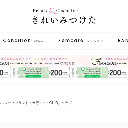
Condition
Femcare
RA
お悩み
フェムケア
ヘルシー
ブランド
カ行
ク
CLUB／クラブ