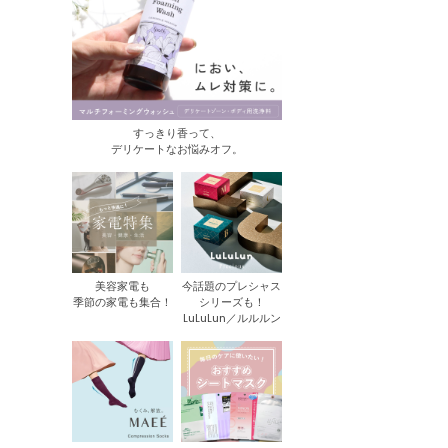
すっきり香って、
デリケートなお悩みオフ。
美容家電も
今話題のプレシャス
季節の家電も集合！
シリーズも！
LuLuLun／ルルルン