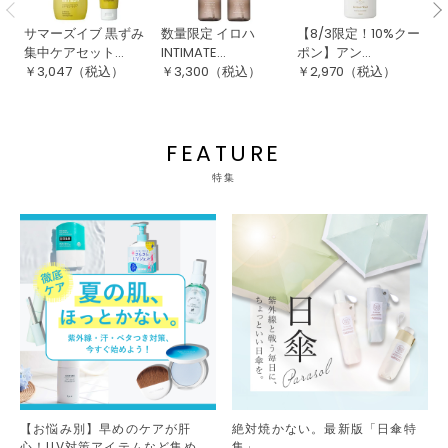
サマーズイブ 黒ずみ
数量限定 イロハ
【8/3限定！10%クー
【
集中ケアセット...
INTIMATE...
ポン】アン...
ポン
￥
3,047
（税込）
￥
3,300
（税込）
￥
2,970
（税込）
￥
FEATURE
特集
【お悩み別】早めのケアが肝
絶対焼かない。最新版「日傘特
心！UV対策アイテムなど集めま
集」