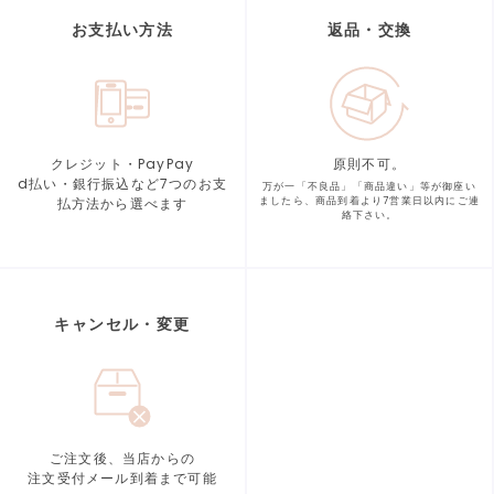
お支払い方法
返品・交換
クレジット・PayPay
原則不可。
d払い・銀行振込など7つの
お支
万が一「不良品」「商品違い」等が
御座い
払方法から選べます
ましたら、商品到着より
7営業日以内にご連
絡下さい。
キャンセル・変更
ご注文後、当店からの
注文受付メール到着まで可能