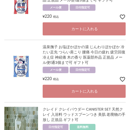
品 正規品 メール便1通3個まで可 ギフト可
メール便
日付指定可
220
¥
税込
カートに入れる
温泉撫子 お塩ぽかぽかの湯 じんわりぽかぽか 冷
たい足先 つらい肩こり 腰痛 今日の疲れ 疲労回復
冷え症 神経痛 木の香り 医薬部外品 正規品 メー
ル便1通3個まで可 ギフト可
メール便
日付指定可
220
¥
税込
カートに入れる
クレイド クレイパウダー CANISTER SET 天然ク
レイ 入浴料 ウッドスプーンつき 美肌 老廃物の手
放し 正規品 ギフト可
日付指定可
送料無料