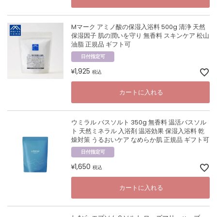
Mマーク アミノ酸の保湿入浴料 500g 清浄 天然
保湿因子 肌の潤いを守り 無香料 スキンケア 松山
油脂 正規品 ギフト可
日付指定可
1,925
¥
税込
カートに入れる
ウミラル バスソルト 350g 無香料 温活バスソル
ト 天然ミネラル 入浴剤 温浴効果 保湿入浴料 乾
燥対策 うるおいケア なめらか肌 正規品 ギフト可
日付指定可
1,650
¥
税込
カートに入れる