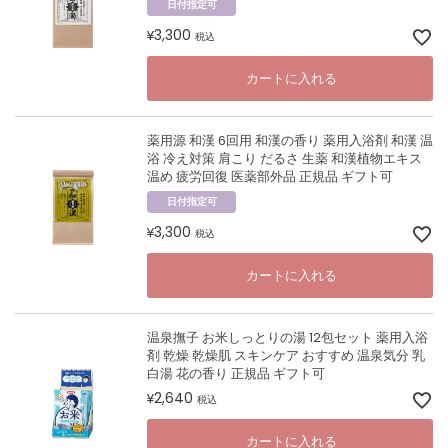
日付指定可
3,300
¥
税込
カートに入れる
薬用源 和漢 6回用 和漢の香り 薬用入浴剤 和漢 温
浴 冷え対策 肩こり だるさ 生薬 和漢植物エキス
温め 疲労回復 医薬部外品 正規品 ギフト可
日付指定可
3,300
¥
税込
カートに入れる
温泉撫子 お米しっとりの湯 12包セット 薬用入浴
剤 乾燥 乾燥肌 スキンケア おすすめ 温泉気分 乳
白湯 花の香り 正規品 ギフト可
2,640
¥
税込
カートに入れる