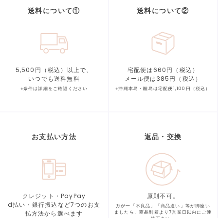
送料について①
送料について②
5,500円（税込）以上で、
宅配便は660円（税込）
いつでも送料無料
メール便は385円（税込）
※条件は詳細をご確認ください
※沖縄本島・離島は宅配便1,100円（税込）
お支払い方法
返品・交換
クレジット・PayPay
原則不可。
d払い・銀行振込など7つの
お支
万が一「不良品」「商品違い」等が
御座い
払方法から選べます
ましたら、商品到着より
7営業日以内にご連