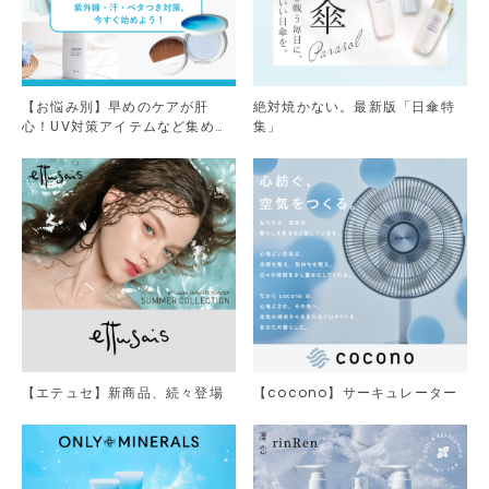
【お悩み別】早めのケアが肝
絶対焼かない。最新版「日傘特
心！UV対策アイテムなど集めま
集」
した。
【エテュセ】新商品、続々登場
【cocono】サーキュレーター