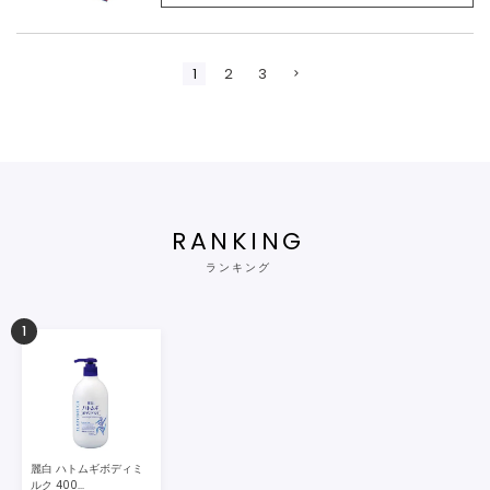
1
2
3
RANKING
ランキング
1
麗白 ハトムギボディミ
ルク 400...