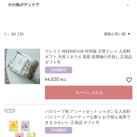
その他ボディケア
1
-
30
61
価格が高い順
クレイド WEEKBOOK 特別版 天然クレイ 入浴料
ギフト 天然ミネラル 美肌 老廃物の手放し 正規品
ギフト可
日付指定可
4,620
¥
税込
カートに入れる
バスリープ泡 アソートセット シャボン玉入浴剤
バスリープ フルーティーな香り お子様も使用で
きる かわいい 正規品 ギフト可
日付指定可