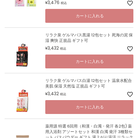
3,476
¥
税込
カートに入れる
リラク泉 ゲルマバス黒湯 12包セット 死海の泥 保
湿 爽快 正規品 ギフト可
3,432
¥
税込
カートに入れる
リラク泉 ゲルマバス白湯 12包セット 温泉水配合
美肌 保湿 天然塩 正規品 ギフト可
3,432
¥
税込
カートに入れる
薬用源 特選 6回用（和漢・白濁・発汗 各2包) 薬
用入浴剤 アソートセット 和漢 白濁 発汗 3種類セ
ット バスパウダー ギフト 湯上がり温活 リラック