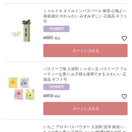
シャルドネ オイルインバスパール 保湿 心地よい
美容成分 やわらかい みずみずしい 正規品 ギフト
可
日付指定可
880
¥
税込
カートに入れる
バスリープ泡 入浴剤 シャボン玉 バスリープ フル
ーティーな香り お子様も使用できる かわいい 正
規品 ギフト可
日付指定可
869
¥
税込
カートに入れる
いちご アロマバスパウダー 入浴剤 洗浄 保湿 い