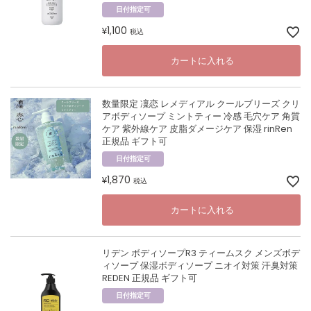
日付指定可
1,100
¥
税込
カートに入れる
数量限定 凜恋 レメディアル クールブリーズ クリ
アボディソープ ミントティー 冷感 毛穴ケア 角質
ケア 紫外線ケア 皮脂ダメージケア 保湿 rinRen
正規品 ギフト可
日付指定可
1,870
¥
税込
カートに入れる
リデン ボディソープR3 ティームスク メンズボデ
ィソープ 保湿ボディソープ ニオイ対策 汗臭対策
REDEN 正規品 ギフト可
日付指定可