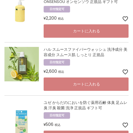
ONSENSOU オンセンソウ 正規品 ギフト可
日付指定可
2,200
¥
税込
カートに入れる
ハル スムースファイバーウォッシュ 洗浄成分 美
容成分 スムース肌 しっとり 正規品
日付指定可
2,600
¥
税込
カートに入れる
ユゼ からだのにおいを防ぐ薬用石鹸 体臭 足ムレ
臭 汗臭 殺菌 洗浄 正規品 ギフト可
日付指定可
506
¥
税込