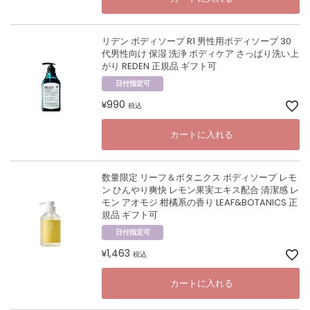
リデン ボディソープ R1 男性用ボディソープ 30
代男性向け 保湿 洗浄 ボディケア さっぱり洗い上
がり REDEN 正規品 ギフト可
日付指定可
990
¥
税込
カートに入れる
数量限定 リーフ＆ボタニクス ボディソープ レモ
ン ひんやり爽快 レモン果実エキス配合 清潔感 レ
モン アオモジ 柑橘系の香り LEAF&BOTANICS 正
規品 ギフト可
日付指定可
1,463
¥
税込
カートに入れる