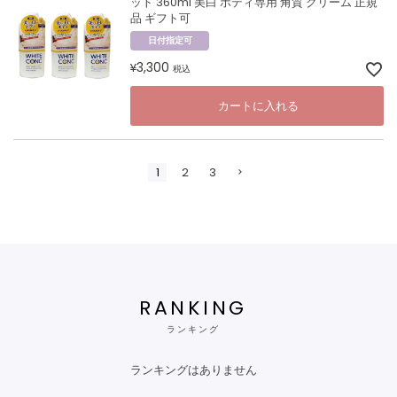
ット 360ml 美白 ボディ専用 角質 クリーム 正規
品 ギフト可
日付指定可
3,300
¥
税込
カートに入れる
1
2
3
RANKING
ランキング
ランキングはありません