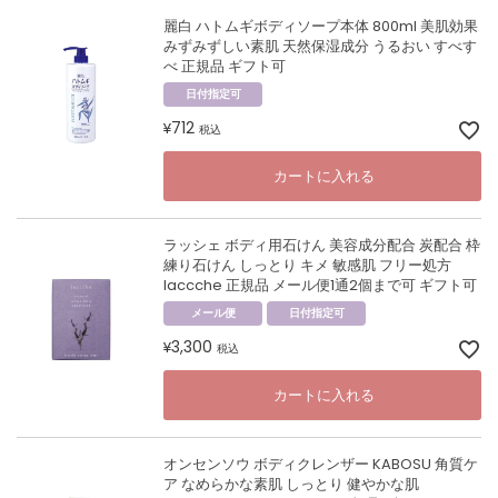
麗白 ハトムギボディソープ本体 800ml 美肌効果
みずみずしい素肌 天然保湿成分 うるおい すべす
べ 正規品 ギフト可
日付指定可
712
¥
税込
カートに入れる
ラッシェ ボディ用石けん 美容成分配合 炭配合 枠
練り石けん しっとり キメ 敏感肌 フリー処方
laccche 正規品 メール便1通2個まで可 ギフト可
メール便
日付指定可
3,300
¥
税込
カートに入れる
オンセンソウ ボディクレンザー KABOSU 角質ケ
ア なめらかな素肌 しっとり 健やかな肌