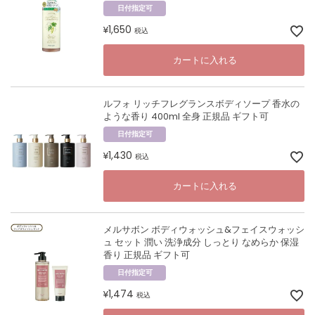
日付指定可
1,650
¥
税込
カートに入れる
ルフォ リッチフレグランスボディソープ 香水の
ような香り 400ml 全身 正規品 ギフト可
日付指定可
1,430
¥
税込
カートに入れる
メルサボン ボディウォッシュ&フェイスウォッシ
ュ セット 潤い 洗浄成分 しっとり なめらか 保湿
香り 正規品 ギフト可
日付指定可
1,474
¥
税込