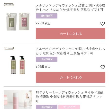
メルサボン ボディウォッシュ 詰替え 潤い 洗浄成
分 しっとり なめらか 保湿 香り 正規品 ギフト可
日付指定可
770
¥
税込
カートに入れる
メルサボン ボディウォッシュ 潤い 洗浄成分 しっ
とり なめらか 保湿 香り 正規品 ギフト可
日付指定可
968
¥
税込
カートに入れる
TBC クリーミーボディウォッシュ マイルド炭酸
泡 濃密泡 全身洗浄料 弱酸性処方 正規品 ギフト
可
日付指定可
フェムケア