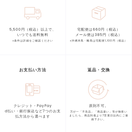
5,500円（税込）以上で、
宅配便は660円（税込）
いつでも送料無料
メール便は385円（税込）
※条件は詳細をご確認ください
※沖縄本島・離島は宅配便1,100円（税込）
お支払い方法
返品・交換
クレジット・PayPay
原則不可。
d払い・銀行振込など7つの
お支
万が一「不良品」「商品違い」等が
御座い
払方法から選べます
ましたら、商品到着より
7営業日以内にご連
絡下さい。